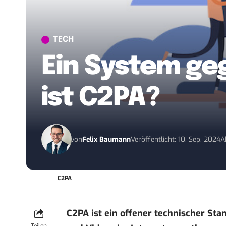
TECH
Ein System geg
ist C2PA?
von
Felix Baumann
Veröffentlicht: 10. Sep. 2024
A
C2PA
C2PA ist ein offener technischer Stan