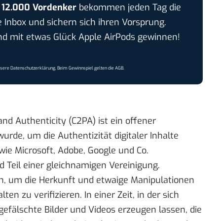
r
12.000 Vordenker
bekommen jeden Tag die
e Inbox und sichern sich ihren Vorsprung.
 mit etwas Glück Apple AirPods gewinnen!
nsere
Datenschutzerklärung
. Beim Gewinnspiel gelten die
AGB
.
nd Authenticity (C2PA) ist ein offener
urde, um die Authentizität digitaler Inhalte
 wie
Microsoft
, Adobe,
Google
und Co.
 Teil einer gleichnamigen Vereinigung.
n, um die Herkunft und etwaige Manipulationen
en zu verifizieren. In einer Zeit, in der sich
gefälschte Bilder und Videos erzeugen lassen, die