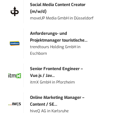
Social Media Content Creator
(m/w/d)
moveUP Media GmbH
in
Düsseldorf
Anforderungs- und
Projektmanager touristische...
trendtours Holding GmbH
in
Eschborn
Senior Frontend Engineer –
Vue.js / Jav...
itmX GmbH
in
Pforzheim
Online Marketing Manager –
Content / SE...
hiveQ AG
in
Karlsruhe