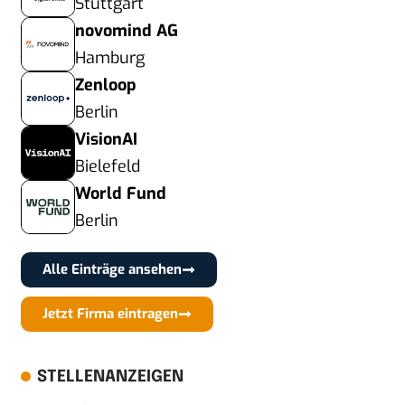
Stuttgart
novomind AG
Hamburg
Zenloop
Berlin
VisionAI
Bielefeld
World Fund
Berlin
Alle Einträge ansehen
Jetzt Firma eintragen
STELLENANZEIGEN