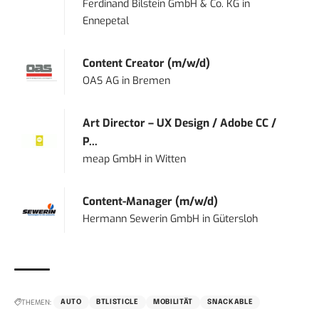
Ferdinand Bilstein GmbH & Co. KG
in
Ennepetal
Content Creator (m/w/d)
OAS AG
in
Bremen
Art Director – UX Design / Adobe CC /
P...
meap GmbH
in
Witten
Content-Manager (m/w/d)
Hermann Sewerin GmbH
in
Gütersloh
THEMEN:
AUTO
BTLISTICLE
MOBILITÄT
SNACKABLE