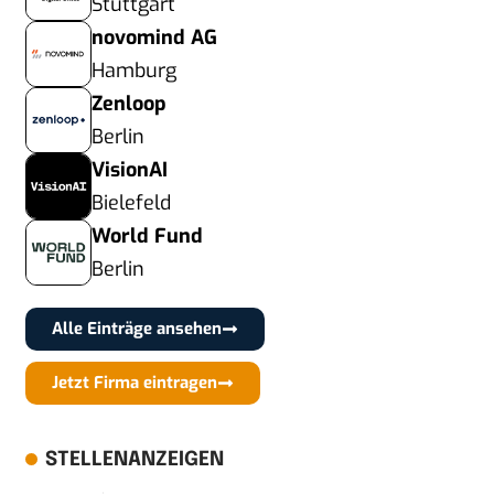
Stuttgart
novomind AG
Hamburg
Zenloop
Berlin
VisionAI
Bielefeld
World Fund
Berlin
Alle Einträge ansehen
Jetzt Firma eintragen
STELLENANZEIGEN