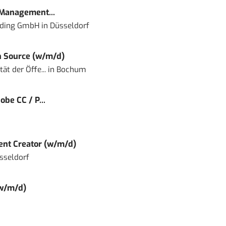
 Management...
lding GmbH
in
Düsseldorf
 Source (w/m/d)
ät der Öffe...
in
Bochum
obe CC / P...
tent Creator (w/m/d)
sseldorf
(w/m/d)