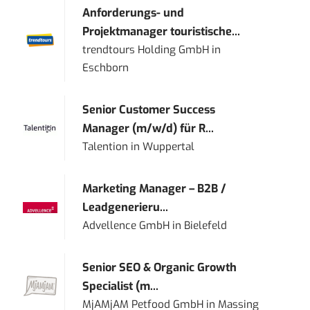
Anforderungs- und
Projektmanager touristische...
trendtours Holding GmbH
in
Eschborn
Senior Customer Success
Manager (m/w/d) für R...
Talention
in
Wuppertal
Marketing Manager – B2B /
Leadgenerieru...
Advellence GmbH
in
Bielefeld
Senior SEO & Organic Growth
Specialist (m...
MjAMjAM Petfood GmbH
in
Massing