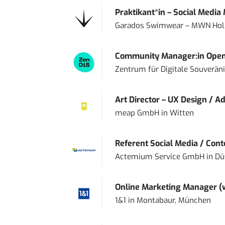
Praktikant*in – Social Media
Garados Swimwear – MWN Ho
Community Manager:in Open
Zentrum für Digitale Souveränit
Art Director – UX Design / Ad
meap GmbH
in
Witten
Referent Social Media / Con
Actemium Service GmbH
in
Dü
Online Marketing Manager 
1&1
in
Montabaur, München