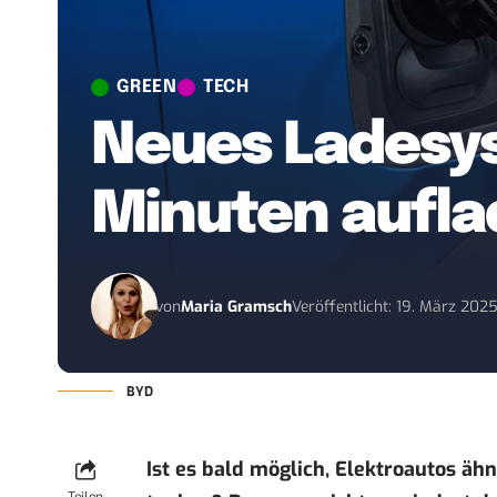
GREEN
TECH
Neues Ladesyst
Minuten aufl
von
Maria Gramsch
Veröffentlicht: 19. März 202
BYD
Ist es bald möglich, Elektroautos äh