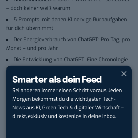
– doch keiner weiß warum
5 Prompts, mit denen KI nervige Büroaufgaben
für dich übernimmt
Der Energieverbrauch von ChatGPT: Pro Tag, pro
Monat – und pro Jahr
Die Entwicklung von ChatGPT: Eine Chronologie
der Ereignisse
Smarter als dein Feed
Du möchtest nicht abgehängt werden
, wenn es um
Sei anderen immer einen Schritt voraus. Jeden
KI, Green Tech und die Tech-Themen von Morgen
Morgen bekommst du die wichtigsten Tech-
geht? Über 12.000 smarte Leser bekommen jeden
News aus KI, Green Tech & digitaler Wirtschaft –
Tag UPDATE, unser Tech-Briefing mit den
direkt, exklusiv und kostenlos in deine Inbox.
wichtigsten News des Tages – und sichern sich
damit ihren Vorsprung.
Hier kannst du dich