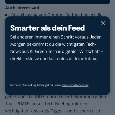
Auch interessant:
Sozialleasing von E-Autos: So funktioniert die
Förderung
Smarter als dein Feed
Energieverbrauch: Wie viel Strom verbrauchen
Sei anderen immer einen Schritt voraus. Jeden
Elektroautos wirklich?
Morgen bekommst du die wichtigsten Tech-
Kommen Elektromotoren bald ohne Kupfer aus?
News aus KI, Green Tech & digitaler Wirtschaft –
Voll aufgeladen in nur 18 Sekunden? Neue E-
direkt, exklusiv und kostenlos in deine Inbox.
Autobatterie soll in Serie gehen
Du möchtest nicht abgehängt werden
, wenn es um
Mit deiner Anmeldung bestätigst du unsere
Datenschutzerklärung
.
KI, Green Tech und die Tech-Themen von Morgen
geht? Über 12.000 smarte Leser bekommen jeden
Tag UPDATE, unser Tech-Briefing mit den
wichtigsten News des Tages – und sichern sich