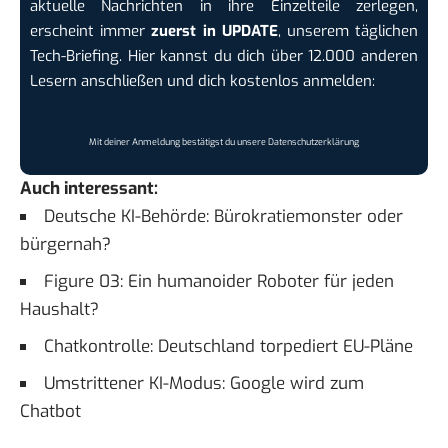
aktuelle Nachrichten in ihre Einzelteile zerlegen,
erscheint immer
zuerst in UPDATE
, unserem täglichen
Tech-Briefing. Hier kannst du dich über 12.000 anderen
Lesern anschließen und dich kostenlos anmelden:
Mit deiner Anmeldung bestätigst du unsere
Datenschutzerklärung
Auch interessant:
Deutsche KI-Behörde: Bürokratiemonster oder
bürgernah?
Figure 03: Ein humanoider Roboter für jeden
Haushalt?
Chatkontrolle: Deutschland torpediert EU-Pläne
Umstrittener KI-Modus: Google wird zum
Chatbot