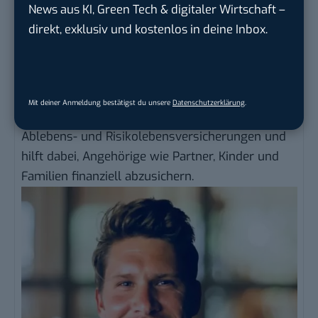
News aus KI, Green Tech & digitaler Wirtschaft –
Manager bei
Livv.at
, einer digitalen Plattform der
direkt, exklusiv und kostenlos in deine Inbox.
Lebensversicherung von 1871 a. G. München. Dank
seiner langjährigen Erfahrung im
Onlinemarketing verfügt er über tiefgehendes
Fachwissen in diesem Bereich. Livv.at ermöglicht
Mit deiner Anmeldung bestätigst du unsere
Datenschutzerklärung
.
den vollständig digitalen Abschluss von
Ablebens- und Risikolebensversicherungen und
hilft dabei, Angehörige wie Partner, Kinder und
Familien finanziell abzusichern.