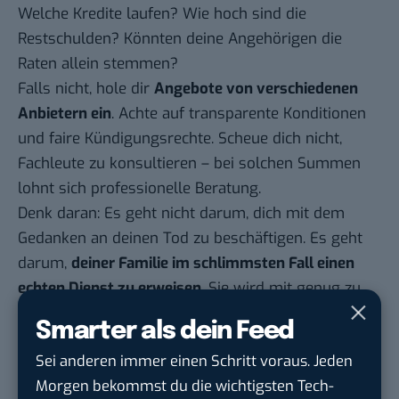
Welche Kredite laufen? Wie hoch sind die
Restschulden? Könnten deine Angehörigen die
Raten allein stemmen?
Falls nicht, hole dir
Angebote von verschiedenen
Anbietern ein
. Achte auf transparente Konditionen
und faire Kündigungsrechte. Scheue dich nicht,
Fachleute zu konsultieren – bei solchen Summen
lohnt sich professionelle Beratung.
Denk daran: Es geht nicht darum, dich mit dem
Gedanken an deinen Tod zu beschäftigen. Es geht
darum,
deiner Familie im schlimmsten Fall einen
echten Dienst zu erweisen
. Sie wird mit genug zu
kämpfen haben und finanzielle Existenzängste
Smarter als dein Feed
sollten nicht dazugehören.
Sei anderen immer einen Schritt voraus. Jeden
Autor: Daniel Schwarz
Morgen bekommst du die wichtigsten Tech-
Daniel Schwarz arbeitet als Online Marketing