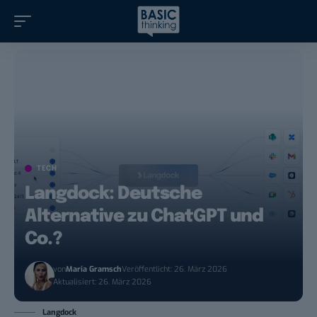
TECH
Langdock: Deutsche
Alternative zu ChatGPT und
Co.?
von
Maria Gramsch
Veröffentlicht: 26. März 2026
Aktualisiert: 26. März 2026
Langdock