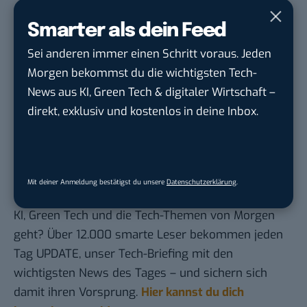
Arbeitswelt vorbei entwickelt
Smarter als dein Feed
Social Media und KI: Kinder werden erstmals
Sei anderen immer einen Schritt voraus. Jeden
dümmer
Morgen bekommst du die wichtigsten Tech-
Greenwashing: Studie entlarvt KI-
News aus KI, Green Tech & digitaler Wirtschaft –
Klimaversprechen als irreführend
direkt, exklusiv und kostenlos in deine Inbox.
Arbeit: 3 menschliche Fähigkeiten, die KI nicht
ersetzen kann
Mit deiner Anmeldung bestätigst du unsere
Datenschutzerklärung
.
Du möchtest nicht abgehängt werden
, wenn es um
KI, Green Tech und die Tech-Themen von Morgen
geht? Über 12.000 smarte Leser bekommen jeden
Tag UPDATE, unser Tech-Briefing mit den
wichtigsten News des Tages – und sichern sich
damit ihren Vorsprung.
Hier kannst du dich