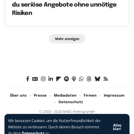
du seriöse Angebote ohne unnötige
Risiken
Mehr anzeigen
Über uns
Presse
Mediadaten
Firmen
Impressum
Datenschutz
© 2003 - 2026 BASIC thinking GmbH
Wir benutzen Cookies, um die Nutzerfreundlichkeit der
Alles
iPhone 17 Pro sichern:
Für 1 € +
Website zu verbessern. Durch deinen Besuch stimmst
klar!
200 € Hardware-Bonus!
du dem
Datenschutz
zu.