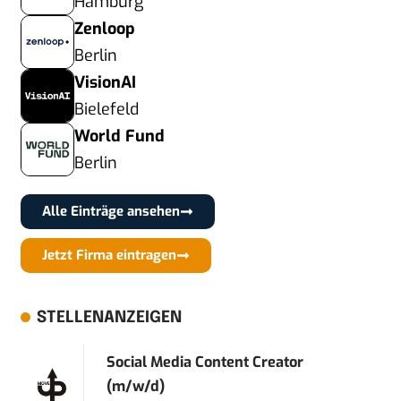
Hamburg
Zenloop
Berlin
VisionAI
Bielefeld
World Fund
Berlin
Alle Einträge ansehen
Jetzt Firma eintragen
STELLENANZEIGEN
Social Media Content Creator
(m/w/d)