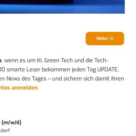
Weiter
n
, wenn es um KI, Green Tech und die Tech-
00 smarte Leser bekommen jeden Tag UPDATE,
en News des Tages – und sichern sich damit ihren
enlos anmelden.
r (m/w/d)
ldorf