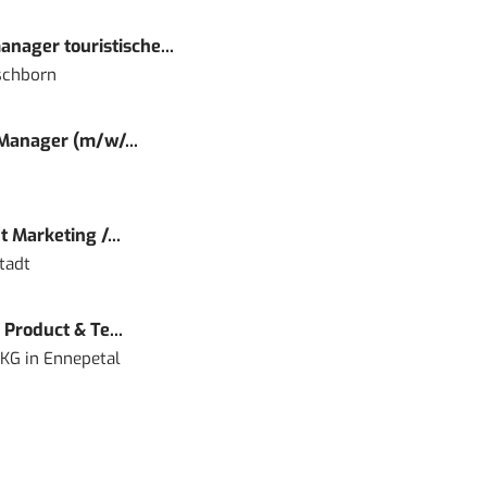
nager touristische...
schborn
 Manager (m/w/...
 Marketing /...
tadt
Product & Te...
 KG
in
Ennepetal