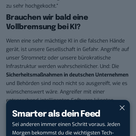
zu sehr hochgekocht.“
Brauchen wir bald eine
Vollbremsung bei KI?
Wenn eine sehr mächtige KI in die falschen Hände
gerät, ist unsere Gesellschaft in Gefahr. Angriffe auf
unser Stromnetz oder unsere bürokratische
Infrastruktur werden wahrscheinlicher. Und: Die
Sicherheitsmaßnahmen in deutschen Unternehmen
und Behörden sind noch nicht so ausgereift, wie es
wünschenswert wäre. Angreifer mit einer
entsprechend intelligenten Software könnten
weitestgehend automatisiert großen Schaden
Smarter als dein Feed
anrichten. Somit stellen neue KI-Modelle tatsächlich
Sei anderen immer einen Schritt voraus. Jeden
eine Bedrohung dar.
Morgen bekommst du die wichtigsten Tech-
Viel wichtiger ist es jedoch, diesen Gedankengang