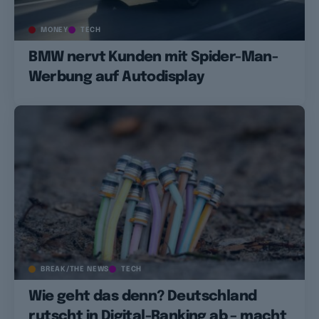
MONEY
TECH
BMW nervt Kunden mit Spider-Man-
Werbung auf Autodisplay
BREAK/THE NEWS
TECH
Wie geht das denn? Deutschland
rutscht in Digital-Ranking ab – macht