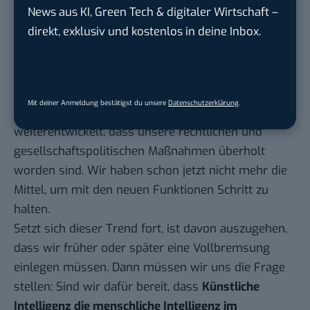
News aus KI, Green Tech & digitaler Wirtschaft –
weiterzuspinnen. Im Jahr 2022 war ChatGPT ein
direkt, exklusiv und kostenlos in deine Inbox.
besserer Chatbot, der simple Fragen beantworten
konnte. Nur vier Jahre später
verhindern erste
Regierungen
die Veröffentlichungen von neuen KI-
Versionen. Oder anders ausgedrückt: Innerhalb
Mit deiner Anmeldung bestätigst du unsere
Datenschutzerklärung
.
kürzester Zeit hat sich die Technologie so rasant
weiterentwickelt, dass unsere rechtlichen und
gesellschaftspolitischen Maßnahmen überholt
worden sind. Wir haben schon jetzt nicht mehr die
Mittel, um mit den neuen Funktionen Schritt zu
halten.
Setzt sich dieser Trend fort, ist davon auszugehen,
dass wir früher oder später eine Vollbremsung
einlegen müssen. Dann müssen wir uns die Frage
stellen: Sind wir dafür bereit, dass
Künstliche
Intelligenz die menschliche Intelligenz im