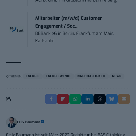
ALFIX GmbH
in
Großschirma bei Freiberg
Mitarbeiter (m/w/d) Customer
Engagement / Soc...
BBBank eG
in
Berlin, Frankfurt am Main,
Karlsruhe
THEMEN:
ENERGIE
ENERGIEWENDE
NACHHALTIGKEIT
NEWS
Felix Baumann
Felix Baumann ist seit März 2022 Redakteur bei BASIC thinking.