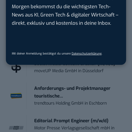
Tag UPDATE, unser Tech-Briefing mit den
Morgen bekommst du die wichtigsten Tech-
wichtigsten News des Tages – und sichern sich
News aus KI, Green Tech & digitaler Wirtschaft –
damit ihren Vorsprung.
Hier kannst du dich
direkt, exklusiv und kostenlos in deine Inbox.
kostenlos anmelden.
STELLENANZEIGEN
Mit deiner Anmeldung bestätigst du unsere
Datenschutzerklärung
.
Social Media Content Creator (m/w/d)
moveUP Media GmbH
in
Düsseldorf
Anforderungs- und Projektmanager
touristische...
trendtours Holding GmbH
in
Eschborn
Editorial Prompt Engineer (m/w/d)
Motor Presse Verlagsgesellschaft mbH
in