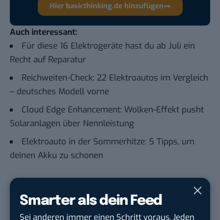
Hier basicthinking.de hinzufügen
Auch interessant:
Für diese 16 Elektrogeräte hast du ab Juli ein
Recht auf Reparatur
Reichweiten-Check: 22 Elektroautos im Vergleich
– deutsches Modell vorne
Cloud Edge Enhancement: Wolken-Effekt pusht
Solaranlagen über Nennleistung
Elektroauto in der Sommerhitze: 5 Tipps, um
deinen Akku zu schonen
Du möchtest nicht abgehängt werden
, wenn es um
Smarter als dein Feed
KI, Green Tech und die Tech-Themen von Morgen
geht? Über 12.000 smarte Leser bekommen jeden
Sei anderen immer einen Schritt voraus. Jeden