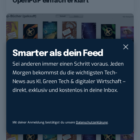
OpenPGP einfach erklärt
Smarter als dein Feed
Sei anderen immer einen Schritt voraus. Jeden
Morgen bekommst du die wichtigsten Tech-
News aus KI, Green Tech & digitaler Wirtschaft –
ARCHIV
SOCIAL
direkt, exklusiv und kostenlos in deine Inbox.
BASIC steps: So werde ich E-Book-
Autor – Teil 5: Das E-Book-Marketing
Mit deiner Anmeldung bestätigst du unsere
Datenschutzerklärung
.