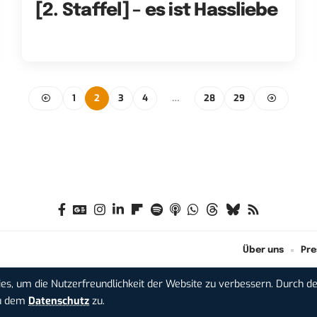
[2. Staffel] – es ist Hassliebe
1
2
3
4
…
28
29
Über uns
Pre
es, um die Nutzerfreundlichkeit der Website zu verbessern. Durch d
du dem
Datenschutz
zu.