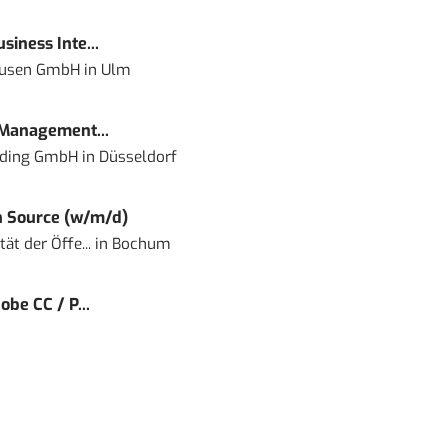
siness Inte...
ausen GmbH
in
Ulm
 Management...
lding GmbH
in
Düsseldorf
 Source (w/m/d)
ät der Öffe...
in
Bochum
obe CC / P...