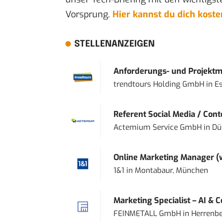
Vorsprung.
Hier kannst du dich kost
STELLENANZEIGEN
Anforderungs- und Projektma
trendtours Holding GmbH
in
E
Referent Social Media / Con
Actemium Service GmbH
in
Dü
Online Marketing Manager 
1&1
in
Montabaur, München
Marketing Specialist – AI & 
FEINMETALL GmbH
in
Herrenbe