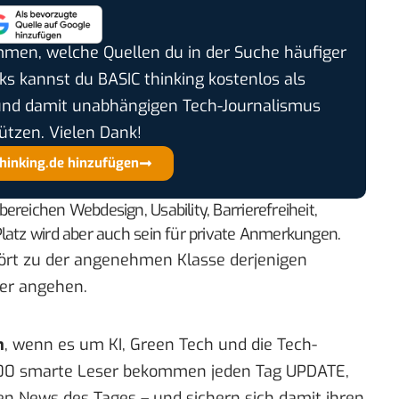
timmen, welche Quellen du in der Suche häufiger
cks kannst du BASIC thinking kostenlos als
und damit unabhängigen Tech-Journalismus
ützen. Vielen Dank!
thinking.de hinzufügen
reichen Webdesign, Usability, Barrierefreiheit,
latz wird aber auch sein für private Anmerkungen.
hört zu der angenehmen Klasse derjenigen
ker angehen.
n
, wenn es um KI, Green Tech und die Tech-
00 smarte Leser bekommen jeden Tag UPDATE,
en News des Tages – und sichern sich damit ihren