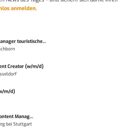
enlos anmelden.
nager touristische...
schborn
tent Creator (w/m/d)
sseldorf
(w/m/d)
Content Manag...
rg bei Stuttgart