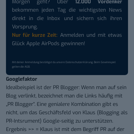
Morgen geht? Über
12.000 Vordenker
bekommen jeden Tag die wichtigsten News
direkt in die Inbox und sichern sich ihren
Vorsprung.
Nur für kurze Zeit:
Anmelden und mit etwas
Glück Apple AirPods gewinnen!
Mit deiner Anmeldung bestätigst du unsere
Datenschutzerklärung
. Beim Gewinnspiel
gelten die
AGB
.
Googlefaktor
Idealbeispiel ist der PR Blogger: Wenn man auf sein
Blog verlinkt, bezeichnet man die Links häufig mit
„PR Blogger“. Eine genialere Kombination gibt es
nicht, um das Geschäftsfeld von Klaus (Blogging als
PR-Intsrument) Google-seitig zu unterstützen.
Ergebnis >>
= Klaus ist mit dem Begriff PR auf der