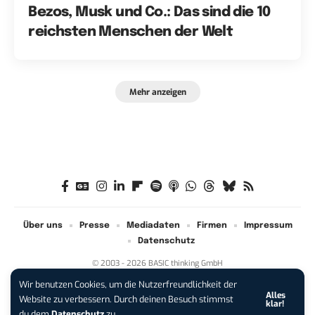
Bezos, Musk und Co.: Das sind die 10
reichsten Menschen der Welt
Mehr anzeigen
Über uns
Presse
Mediadaten
Firmen
Impressum
Datenschutz
© 2003 - 2026 BASIC thinking GmbH
Wir benutzen Cookies, um die Nutzerfreundlichkeit der
Alles
iPhone 17 Pro sichern:
Für 1 € +
Website zu verbessern. Durch deinen Besuch stimmst
klar!
200 € Hardware-Bonus!
du dem
Datenschutz
zu.