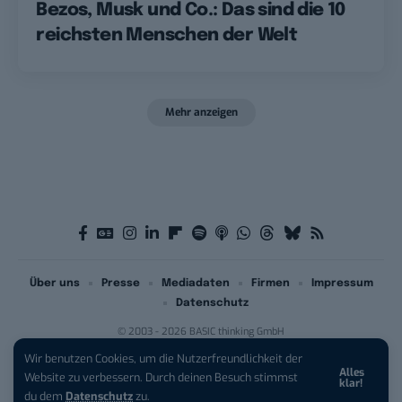
Bezos, Musk und Co.: Das sind die 10
reichsten Menschen der Welt
Mehr anzeigen
Über uns
Presse
Mediadaten
Firmen
Impressum
Datenschutz
© 2003 - 2026 BASIC thinking GmbH
Wir benutzen Cookies, um die Nutzerfreundlichkeit der
Alles
iPhone 17 Pro sichern:
Für 1 € +
Website zu verbessern. Durch deinen Besuch stimmst
klar!
200 € Hardware-Bonus!
du dem
Datenschutz
zu.