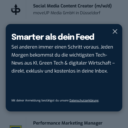
Social Media Content Creator (m/w/d)
moveUP Media GmbH
in
Düsseldorf
Anforderungs- und Projektmanager
Smarter als dein Feed
touristische...
trendtours Holding GmbH
in
Eschborn
Sei anderen immer einen Schritt voraus. Jeden
Morgen bekommst du die wichtigsten Tech-
Social Media Manager (w/m/d)
News aus KI, Green Tech & digitaler Wirtschaft –
ENERVIE - Südwestfalen Energie und Wasser
direkt, exklusiv und kostenlos in deine Inbox.
AG
in
Hagen
PR & Social Media Coordinator (m/w/d)
Tropical Island Holding GmbH
in
Königs
Mit deiner Anmeldung bestätigst du unsere
Datenschutzerklärung
.
Wusterhausen
Performance Marketing Manager