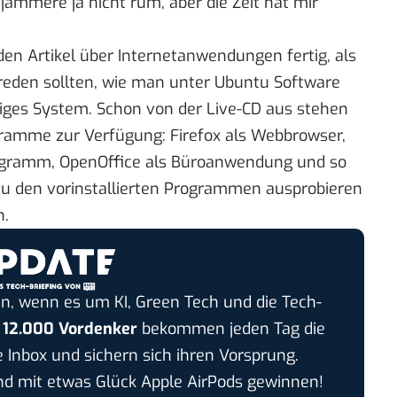
 jammere ja nicht rum, aber die Zeit hat mir
en Artikel über Internetanwendungen fertig, als
 reden sollten, wie man unter Ubuntu Software
ertiges System. Schon von der Live-CD aus stehen
ramme zur Verfügung: Firefox als Webbrowser,
rogramm, OpenOffice als Büroanwendung und so
zu den vorinstallierten Programmen ausprobieren
n.
n, wenn es um KI, Green Tech und die Tech-
r
12.000 Vordenker
bekommen jeden Tag die
e Inbox und sichern sich ihren Vorsprung.
 mit etwas Glück Apple AirPods gewinnen!