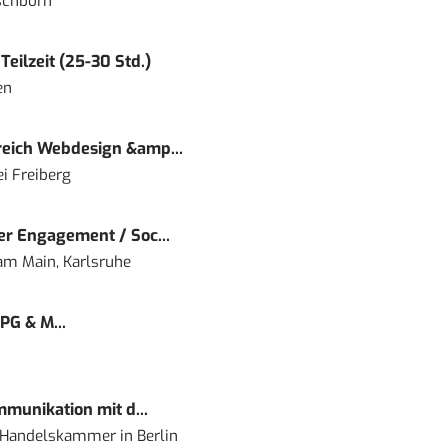
schborn
eilzeit (25-30 Std.)
en
eich Webdesign &amp...
i Freiberg
r Engagement / Soc...
 am Main, Karlsruhe
PG & M...
mmunikation mit d...
nd Handelskammer
in
Berlin