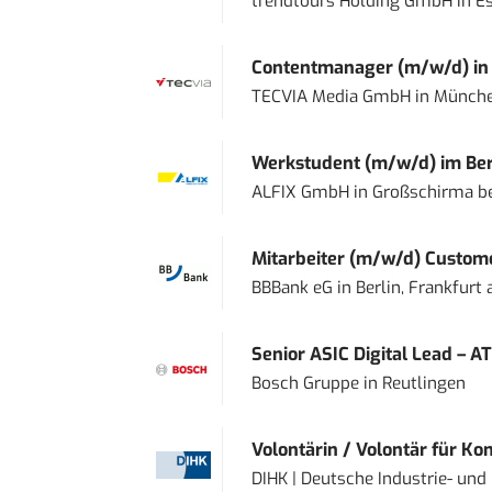
trendtours Holding GmbH
in
E
Contentmanager (m/w/d) in T
TECVIA Media GmbH
in
Münch
Werkstudent (m/w/d) im Ber
ALFIX GmbH
in
Großschirma be
Mitarbeiter (m/w/d) Custome
BBBank eG
in
Berlin, Frankfurt
Senior ASIC Digital Lead – AT
Bosch Gruppe
in
Reutlingen
Volontärin / Volontär für Ko
DIHK | Deutsche Industrie- u