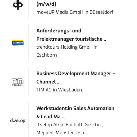
(m/w/d)
moveUP Media GmbH
in
Düsseldorf
Anforderungs- und
Projektmanager touristische...
trendtours Holding GmbH
in
Eschborn
Business Development Manager –
Channel ...
TIM AG
in
Wiesbaden
Werkstudent:in Sales Automation
& Lead Ma...
d.velop AG
in
Bocholt, Gescher,
Meppen, Münster, Osn...