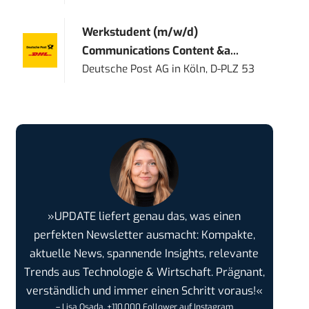
Werkstudent (m/w/d)
Communications Content &a...
Deutsche Post AG
in
Köln, D-PLZ 53
»UPDATE liefert genau das, was einen
perfekten Newsletter ausmacht: Kompakte,
aktuelle News, spannende Insights, relevante
Trends aus Technologie & Wirtschaft. Prägnant,
verständlich und immer einen Schritt voraus!«
– Lisa Osada, +110.000 Follower auf Instagram