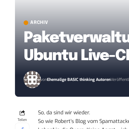
ARCHIV
Paketverwaltun
Ubuntu Live-C
von
Ehemalige BASIC thinking Autoren
Veröffentl
So, da sind wir wieder.
Teilen
So wie Robert’s Blog vom Spamattacke