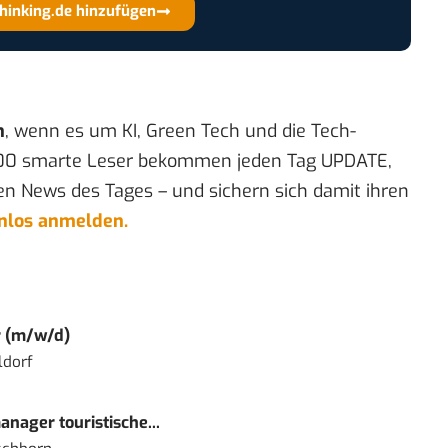
thinking.de hinzufügen
n
, wenn es um KI, Green Tech und die Tech-
00 smarte Leser bekommen jeden Tag UPDATE,
en News des Tages – und sichern sich damit ihren
enlos anmelden.
r (m/w/d)
ldorf
nager touristische...