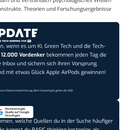
tsam und verständlich psychologisches Wissen
nstrukte, Theorien und Forschungsergebnisse
n, wenn es um KI, Green Tech und die Tech-
r
12.000 Vordenker
bekommen jeden Tag die
e Inbox und sichern sich ihren Vorsprung.
 mit etwas Glück Apple AirPods gewinnen!
nsere
Datenschutzerklärung
. Beim Gewinnspiel gelten die
AGB
.
timmen, welche Quellen du in der Suche häufiger
cks kannst du BASIC thinking kostenlos als