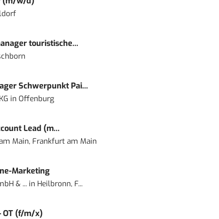
r (m/w/d)
ldorf
nager touristische...
schborn
ger Schwerpunkt Pai...
 KG
in
Offenburg
count Lead (m...
 am Main, Frankfurt am Main
ine-Marketing
bH & ...
in
Heilbronn, F...
– OT (f/m/x)