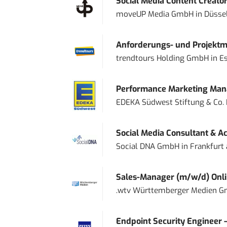
Social Media Content Creato
moveUP Media GmbH
in
Düsse
Anforderungs- und Projektma
trendtours Holding GmbH
in
E
Performance Marketing Mana
EDEKA Südwest Stiftung & Co.
Social Media Consultant & Ac
Social DNA GmbH
in
Frankfurt
Sales-Manager (m/w/d) Onl
.wtv Württemberger Medien Gm
Endpoint Security Engineer 