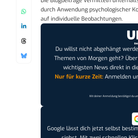
Die Blogbeiträge vermitteln unterhal
durch Anwendung psychologischer Ko
auf individuelle Beobachtungen.
Du willst nicht abgehängt werde
Themen von Morgen geht? Übe
wichtigsten News direkt in di
Nur für kurze Zeit:
Anmelden und
Mit deiner Anmeldung bestätigst du u
Google lässt dich jetzt selbst bes
siehst. Mit zwei schnellen Kli