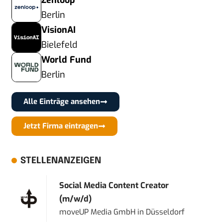
Zenloop
Berlin
VisionAI
Bielefeld
World Fund
Berlin
Alle Einträge ansehen
Jetzt Firma eintragen
STELLENANZEIGEN
Social Media Content Creator
(m/w/d)
moveUP Media GmbH
in
Düsseldorf