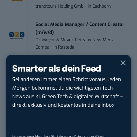
trendtours Holding GmbH
in
Eschborn
Social Media Manager / Content Creator
(m/w/d)
Dr. Meyer & Meyer-Peteaux New Media
Compa...
in
Rastede
Social Media Specialist (w/m/d)
Smarter als dein Feed
Personalwerk GmbH
in
Karben
Sei anderen immer einen Schritt voraus. Jeden
Morgen bekommst du die wichtigsten Tech-
Content Creator (m/w/d)
News aus KI, Green Tech & digitaler Wirtschaft –
OAS AG
in
Bremen
direkt, exklusiv und kostenlos in deine Inbox.
Content-Manager (m/w/d)
Hermann Sewerin GmbH
in
Gütersloh
Mit deiner Anmeldung bestätigst du unsere
Datenschutzerklärung
.