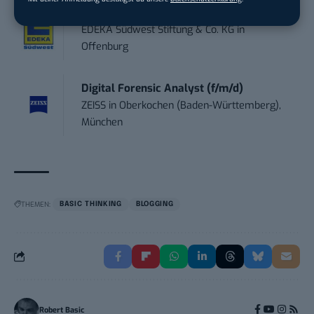
Social Media – / Channel – Lead (...
EDEKA Südwest Stiftung & Co. KG
in
Offenburg
Digital Forensic Analyst (f/m/d)
ZEISS
in
Oberkochen (Baden-Württemberg),
München
THEMEN:
BASIC THINKING
BLOGGING
Robert Basic