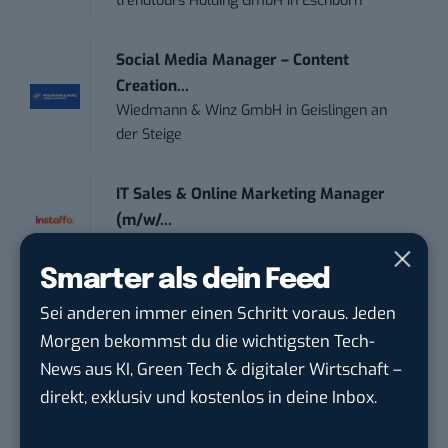
trendtours Holding GmbH
in
Eschborn
Social Media Manager – Content
Creation...
Wiedmann & Winz GmbH
in
Geislingen an
der Steige
IT Sales & Online Marketing Manager
(m/w/...
Instaffo GmbH
in
Karlsruhe
Smarter als dein Feed
Marketing Manager – Content
Sei anderen immer einen Schritt voraus. Jeden
Marketing /...
Morgen bekommst du die wichtigsten Tech-
Acura Fachklinik GmbH
in
Albstadt
News aus KI, Green Tech & digitaler Wirtschaft –
direkt, exklusiv und kostenlos in deine Inbox.
Content Marketing Specialist Product &
Te...