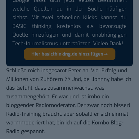
Google lässt dich jetzt selbst bestimmen,
welche Quellen du in der Suche häufiger
siehst. Mit zwei schnellen Klicks kannst du
BASIC thinking kostenlos als bevorzugte
Quelle hinzufügen und damit unabhängigen
Tech-Journalismus unterstützen. Vielen Dank!
Hier basicthinking.de hinzufügen
Schließe mich insgesamt Peter an: Viel Erfolg und
Millionen von Zuhörern 🙂 Und, bei Johnny habe ich
das Gefühl, dass zusammenwächst, was
zusammengehört. Er war und ist imho ein
bloggender Radiomoderator. Der zwar noch bisserl
Radio-Training braucht, aber sobald er sich einmal
warmmoderiert hat, bin ich auf die Kombo Blog-
Radio gespannt.