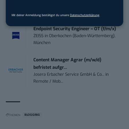
Ferdinand Bilstein GmbH & Co. KG
in
Ennepetal
Mit deiner Anmeldung bestätigst du unsere
Datenschutzerklärung
.
Endpoint Security Engineer – OT (f/m/x)
ZEISS
in
Oberkochen (Baden-Württemberg),
München
Content Manager Agrar (m/w/d)
befristet aufgr...
Josera Erbacher Service GmbH & Co...
in
Remote / Mob...
THEMEN:
BLOGGING