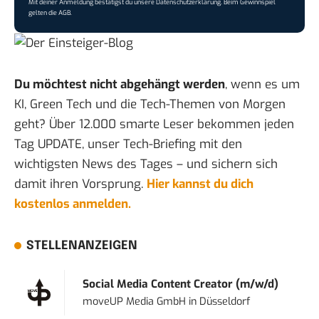
Mit deiner Anmeldung bestätigst du unsere
Datenschutzerklärung
. Beim Gewinnspiel
gelten die
AGB
.
Du möchtest nicht abgehängt werden
, wenn es um
KI, Green Tech und die Tech-Themen von Morgen
geht? Über 12.000 smarte Leser bekommen jeden
Tag UPDATE, unser Tech-Briefing mit den
wichtigsten News des Tages – und sichern sich
damit ihren Vorsprung.
Hier kannst du dich
kostenlos anmelden.
STELLENANZEIGEN
Social Media Content Creator (m/w/d)
moveUP Media GmbH
in
Düsseldorf