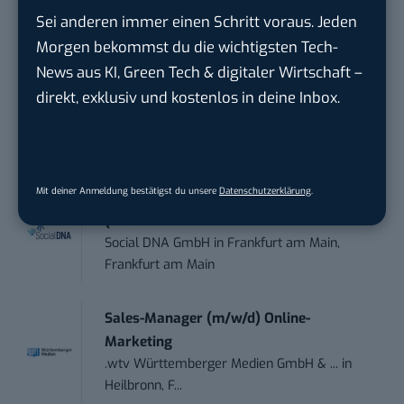
ENERVIE - Südwestfalen Energie und Wasser
Sei anderen immer einen Schritt voraus. Jeden
AG
in
Hagen
Morgen bekommst du die wichtigsten Tech-
News aus KI, Green Tech & digitaler Wirtschaft –
Performance Marketing Manager
direkt, exklusiv und kostenlos in deine Inbox.
Schwerpunkt Pai...
EDEKA Südwest Stiftung & Co. KG
in
Offenburg
Mit deiner Anmeldung bestätigst du unsere
Datenschutzerklärung
.
Social Media Consultant & Account Lead
(m...
Social DNA GmbH
in
Frankfurt am Main,
Frankfurt am Main
Sales-Manager (m/w/d) Online-
Marketing
.wtv Württemberger Medien GmbH & ...
in
Heilbronn, F...