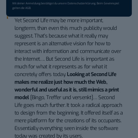
Mit deiner Anmeldung bestätigst du unsere
Datenschutzerklärung
. Beim Gewinnspiel
gelten die
AGB
.
Yet Second Life may be more important,
longterm, than even this much publicity would
suggest. That’s because what it really may
represent is an alternative vision for how to
interact with information and communicate over
the Internet…. But Second Life is important as
much for what it represents as for what it
concretely offers today.
Looking at Second Life
makes me realize just how much the Web,
wonderful and useful as it is, still mimics a print
model
[Bingo, Treffer und versenkt]… Second
Life goes much further. It took a radical approach
to design from the beginning. It offered itself as a
mere platform for the creations of its occupants.
Essentially everything seen inside the software
today was created by its users.