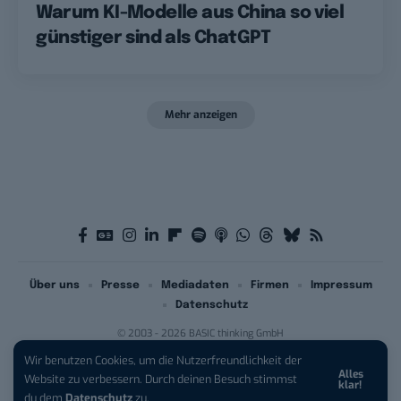
Warum KI-Modelle aus China so viel
günstiger sind als ChatGPT
Mehr anzeigen
Über uns
Presse
Mediadaten
Firmen
Impressum
Datenschutz
© 2003 - 2026 BASIC thinking GmbH
Wir benutzen Cookies, um die Nutzerfreundlichkeit der
Alles
iPhone 17 Pro sichern:
Für 1 € +
Website zu verbessern. Durch deinen Besuch stimmst
klar!
200 € Hardware-Bonus!
du dem
Datenschutz
zu.