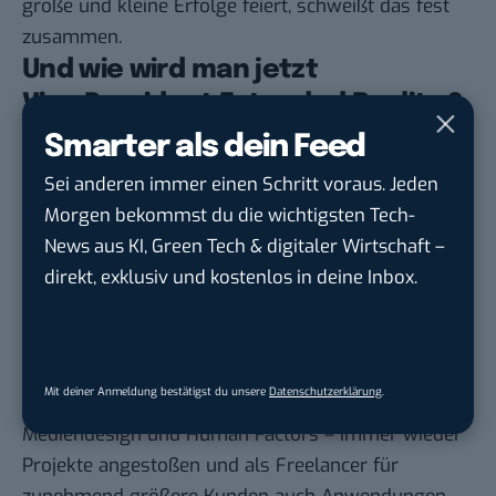
große und kleine Erfolge feiert, schweißt das fest
zusammen.
Und wie wird man jetzt
Vice President Extended Reality ?
Smarter als dein Feed
Vor allem in der Digital-Branche gibt es häufig nicht
Sei anderen immer einen Schritt voraus. Jeden
mehr die klassische Ausbildung. Wie bist du zu
Morgen bekommst du die wichtigsten Tech-
deiner Stelle gekommen?
News aus KI, Green Tech & digitaler Wirtschaft –
Ich beschäftige mich inzwischen seit über 25 Jahren
direkt, exklusiv und kostenlos in deine Inbox.
mit digitalen Produktionen. Angefangen habe ich
ungefähr 1996. Damals habe ich neben der Schule
Computerspiele entwickelt und Websites
programmiert und gestaltet.
Mit deiner Anmeldung bestätigst du unsere
Datenschutzerklärung
.
Später habe ich während meines Studiums –
Mediendesign und Human Factors – immer wieder
Projekte angestoßen und als Freelancer für