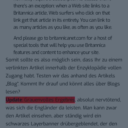
there’s an exception: when a Web site links to a
Britannica article, Web surfers who click on that
link get that article in its entirety. You can link to
as many articles as you like, as often as you like.
And please go to britannicanet.com for a host of
special tools that will help you use Britannica
features and content to enhance your site.
Somit sollte es also möglich sein, dass Ihr zu einem
verlinkten Artikel innerhalb der Enzyklopädie vollen
Zugang habt. Testen wir das anhand des
Artikels
„Blog“
. Kommt Ihr drauf und könnt alles über Blogs
lesen?
Update
: Grauenvolles Ergebnis
, absolut nervtötend,
was sich die Engländer da leisten. Man kann zwar
den Artikel einsehen, aber ständig wird ein
schwarzes Layerbanner drübergeblendet, der den