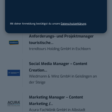
STELLENANZEIGEN
Social Media Content Creator (m/w/d)
moveUP Media GmbH
in
Düsseldorf
Mit deiner Anmeldung bestätigst du unsere
Datenschutzerklärung
.
Anforderungs- und Projektmanager
touristische...
trendtours Holding GmbH
in
Eschborn
Social Media Manager – Content
Creation...
Wiedmann & Winz GmbH
in
Geislingen an
der Steige
Marketing Manager – Content
Marketing /...
Acura Fachklinik GmbH
in
Albstadt