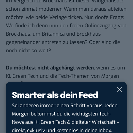
Im Vergleich zu
Brockhaus
ist dieser Widgetansatz
schon einmal moderner. Wenn man daraus ableiten
möchte, wie beide Verlage ticken. Nur, doofe Frage:
Wo finde ich denn nun den freien Onlinezugang von
Brockhaus, um Britannica und Brockhaus
gegeneinander antreten zu lassen? Oder sind die
noch nicht so weit?
Du möchtest nicht abgehängt werden
, wenn es um
KI, Green Tech und die Tech-Themen von Morgen
geht? Über 12.000 smarte Leser bekommen jeden
Tag UPDATE, unser Tech-Briefing mit den
Smarter als dein Feed
wichtigsten News des Tages – und sichern sich
Sei anderen immer einen Schritt voraus. Jeden
damit ihren Vorsprung.
Hier kannst du dich
Morgen bekommst du die wichtigsten Tech-
kostenlos anmelden.
News aus KI, Green Tech & digitaler Wirtschaft –
direkt, exklusiv und kostenlos in deine Inbox.