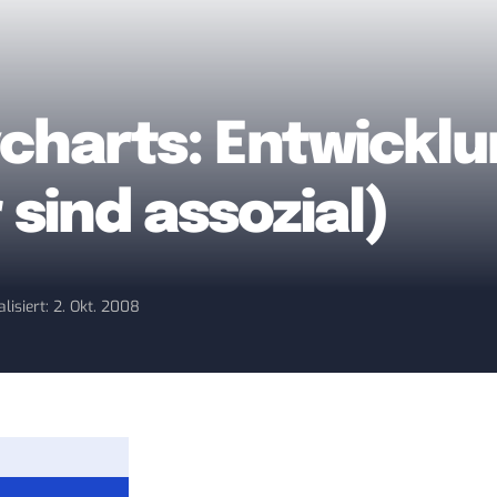
harts: Entwicklung
sind assozial)
lisiert: 2. Okt. 2008