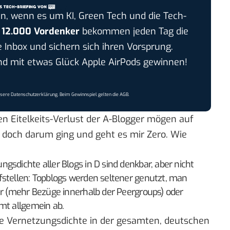
n, wenn es um KI, Green Tech und die Tech-
r
12.000 Vordenker
bekommen jeden Tag die
e Inbox und sichern sich ihren Vorsprung.
 mit etwas Glück Apple AirPods gewinnen!
nsere
Datenschutzerklärung
. Beim Gewinnspiel gelten die
AGB
.
en Eitelkeits-Verlust der A-Blogger mögen auf
n, doch darum ging und geht es mir Zero. Wie
gsdichte aller Blogs in D sind denkbar, aber nicht
fstellen: Topblogs werden seltener genutzt, man
er (mehr Bezüge innerhalb der Peergroups) oder
mt allgemein ab.
die Vernetzungsdichte in der gesamten, deutschen