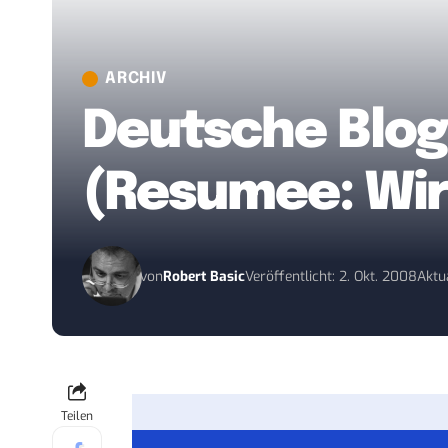
ARCHIV
Deutsche Blogc
(Resumee: Wir 
von
Robert Basic
Veröffentlicht: 2. Okt. 2008
Aktua
Teilen