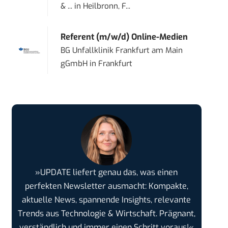
& ...
in
Heilbronn, F...
Referent (m/w/d) Online-Medien
BG Unfallklinik Frankfurt am Main
gGmbH
in
Frankfurt
»UPDATE liefert genau das, was einen
perfekten Newsletter ausmacht: Kompakte,
aktuelle News, spannende Insights, relevante
Trends aus Technologie & Wirtschaft. Prägnant,
verständlich und immer einen Schritt voraus!«