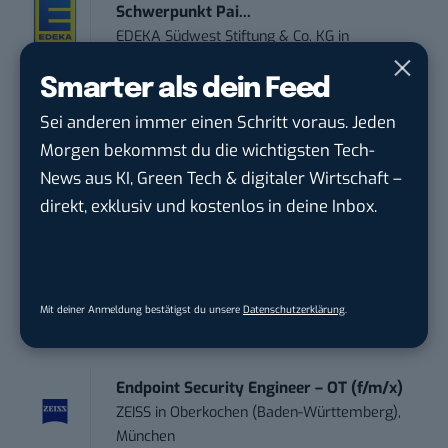
Schwerpunkt Pai...
EDEKA Südwest Stiftung & Co. KG
in
Offenburg
Smarter als dein Feed
Social Media Consultant & Account Lead
Sei anderen immer einen Schritt voraus. Jeden
(m...
Morgen bekommst du die wichtigsten Tech-
Social DNA GmbH
in
Frankfurt am Main,
News aus KI, Green Tech & digitaler Wirtschaft –
Frankfurt am Main
direkt, exklusiv und kostenlos in deine Inbox.
Sales-Manager (m/w/d) Online-
Marketing
.wtv Württemberger Medien GmbH & ...
in
Mit deiner Anmeldung bestätigst du unsere
Datenschutzerklärung
.
Heilbronn, F...
Endpoint Security Engineer – OT (f/m/x)
ZEISS
in
Oberkochen (Baden-Württemberg),
München