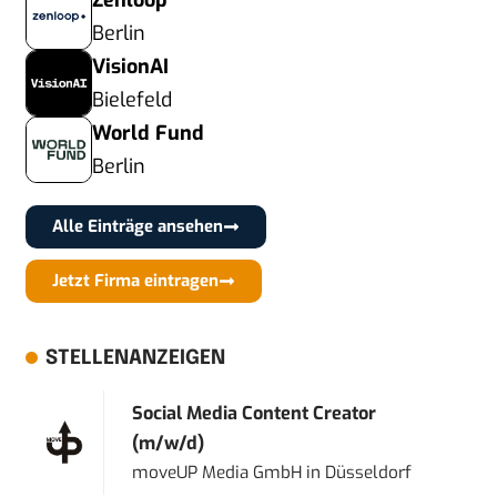
Zenloop
Berlin
VisionAI
Bielefeld
World Fund
Berlin
Alle Einträge ansehen
Jetzt Firma eintragen
STELLENANZEIGEN
Social Media Content Creator
(m/w/d)
moveUP Media GmbH
in
Düsseldorf