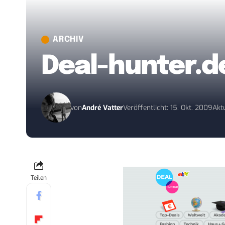
ARCHIV
Deal-hunter.de
von
André Vatter
Veröffentlicht: 15. Okt. 2009
Aktu
Teilen