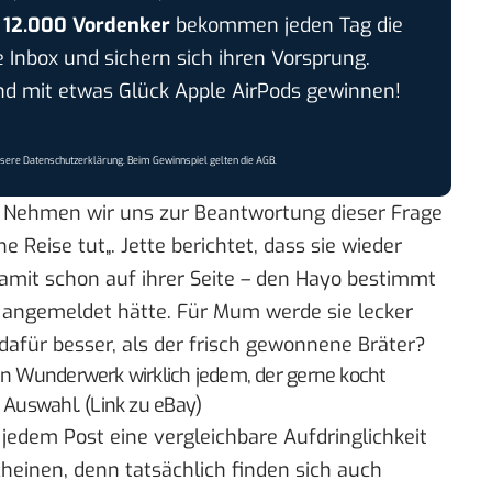
r
12.000 Vordenker
bekommen jeden Tag die
e Inbox und sichern sich ihren Vorsprung.
 mit etwas Glück Apple AirPods gewinnen!
nsere
Datenschutzerklärung
. Beim Gewinnspiel gelten die
AGB
.
? Nehmen wir uns zur Beantwortung dieser Frage
ne Reise tut
„. Jette berichtet, dass sie wieder
damit schon auf ihrer Seite – den Hayo bestimmt
te angemeldet hätte. Für Mum werde sie lecker
 dafür besser, als der frisch gewonnene Bräter?
in Wunderwerk wirklich jedem, der gerne kocht
e Auswahl. (Link zu eBay)
i jedem Post eine vergleichbare Aufdringlichkeit
scheinen, denn tatsächlich finden sich auch