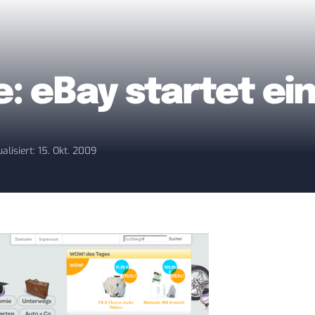
: eBay startet ei
alisiert: 15. Okt. 2009