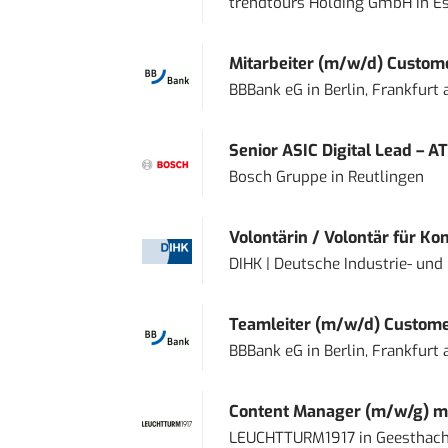
trendtours Holding GmbH
in
E
Mitarbeiter (m/w/d) Custome
BBBank eG
in
Berlin, Frankfurt
Senior ASIC Digital Lead – AT
Bosch Gruppe
in
Reutlingen
Volontärin / Volontär für Ko
DIHK | Deutsche Industrie- u
Teamleiter (m/w/d) Custome
BBBank eG
in
Berlin, Frankfurt
Content Manager (m/w/g) mi
LEUCHTTURM1917
in
Geesthach