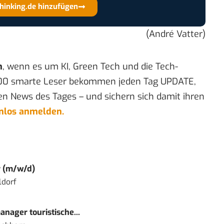
thinking.de hinzufügen
(André Vatter)
n
, wenn es um KI, Green Tech und die Tech-
00 smarte Leser bekommen jeden Tag UPDATE,
en News des Tages – und sichern sich damit ihren
enlos anmelden.
r (m/w/d)
ldorf
nager touristische...