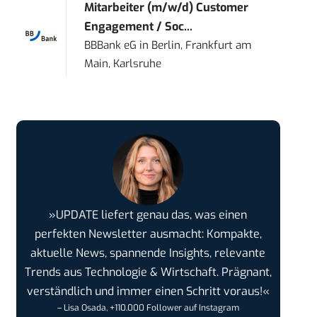
Mitarbeiter (m/w/d) Customer
Engagement / Soc...
BBBank eG
in
Berlin, Frankfurt am
Main, Karlsruhe
»UPDATE liefert genau das, was einen
perfekten Newsletter ausmacht: Kompakte,
aktuelle News, spannende Insights, relevante
Trends aus Technologie & Wirtschaft. Prägnant,
verständlich und immer einen Schritt voraus!«
– Lisa Osada, +110.000 Follower auf Instagram