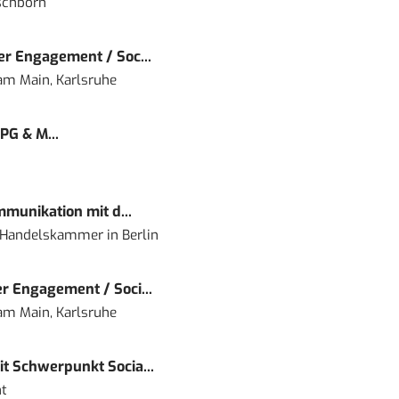
schborn
r Engagement / Soc...
 am Main, Karlsruhe
PG & M...
mmunikation mit d...
nd Handelskammer
in
Berlin
r Engagement / Soci...
 am Main, Karlsruhe
t Schwerpunkt Socia...
t