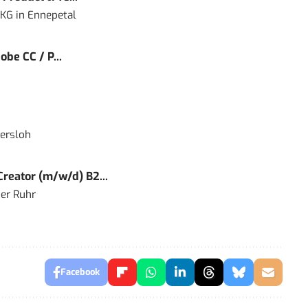
 KG
in
Ennepetal
obe CC / P...
ersloh
reator (m/w/d) B2...
er Ruhr
Facebook