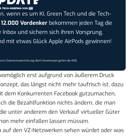
n, wenn es um KI, Green Tech und die Tech-
r
12.000 Vordenker
bekommen jeden Tag die
e Inbox und sichern sich ihren Vorsprung.
 mit etwas Glück Apple AirPods gewinnen!
nsere
Datenschutzerklärung
. Beim Gewinnspiel gelten die
AGB
.
 womöglich erst aufgrund von
äußerem Druck
nzept, das längst nicht mehr taufrisch ist, dazu
it dem Konkurrenten Facebook gutzumachen,
uch die Bezahlfunktion nichts ändern, die man
ie unter anderem den Verkauf virtueller Güter
chon mehr einfallen lassen müssen.
rn auf den VZ-Netzwerken sehen würdet oder was