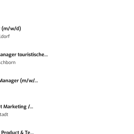
r (m/w/d)
ldorf
nager touristische...
schborn
 Manager (m/w/...
 Marketing /...
tadt
Product & Te...