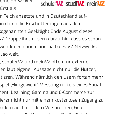
terne Entwickler
 Erst als
n Teich ansetzte und
in Deutschland auf-
an durch die Erschütterungen aus dem
 sogenannten
GeekNight
Ende August dieses
 VZ-Gruppe ihren Usern daraufhin, dass es schon
Anwendungen auch innerhalb des VZ-Netzwerks
l so weit
.
Z, schülerVZ und meinVZ offen für externe
len laut eigener Aussage nicht nur die Nutzer,
fitieren. Während nämlich den Usern fortan mehr
piel „Hirngewicht“-Messung mittels eines Social
ment, Learning, Gaming und E-Commerce zur
erer nicht nur mit einem kostenlosen Zugang zu
sondern auch mit dem Versprechen, Geld