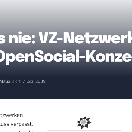
s nie: VZ-Netzwer
OpenSocial-Konze
Aktualisiert: 7. Dez. 2009
etzwerken
uss verpasst,