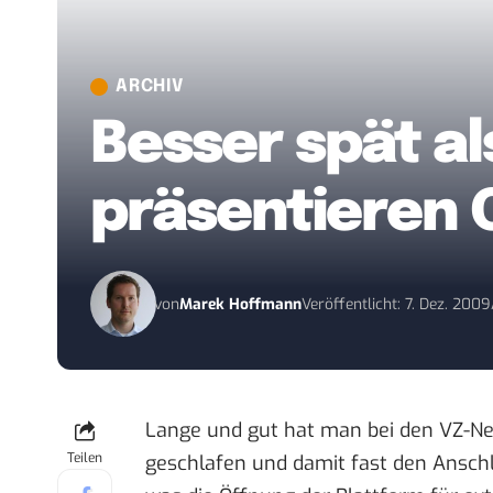
ARCHIV
Besser spät al
präsentieren 
von
Marek Hoffmann
Veröffentlicht: 7. Dez. 2009
Lange und gut hat man bei den VZ-N
Teilen
geschlafen und damit fast den Anschl