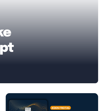
ke
pt