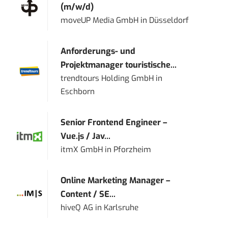
(m/w/d)
moveUP Media GmbH
in
Düsseldorf
Anforderungs- und
Projektmanager touristische...
trendtours Holding GmbH
in
Eschborn
Senior Frontend Engineer –
Vue.js / Jav...
itmX GmbH
in
Pforzheim
Online Marketing Manager –
Content / SE...
hiveQ AG
in
Karlsruhe