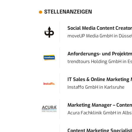
STELLENANZEIGEN
Social Media Content Creato
moveUP Media GmbH
in
Düsse
Anforderungs- und Projektma
trendtours Holding GmbH
in
E
IT Sales & Online Marketing
Instaffo GmbH
in
Karlsruhe
Marketing Manager – Content
Acura Fachklinik GmbH
in
Albs
Content Marketing Specialist 