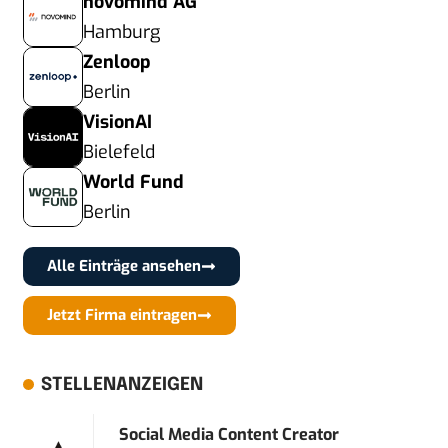
novomind AG
Hamburg
Zenloop
Berlin
VisionAI
Bielefeld
World Fund
Berlin
Alle Einträge ansehen
Jetzt Firma eintragen
STELLENANZEIGEN
Social Media Content Creator