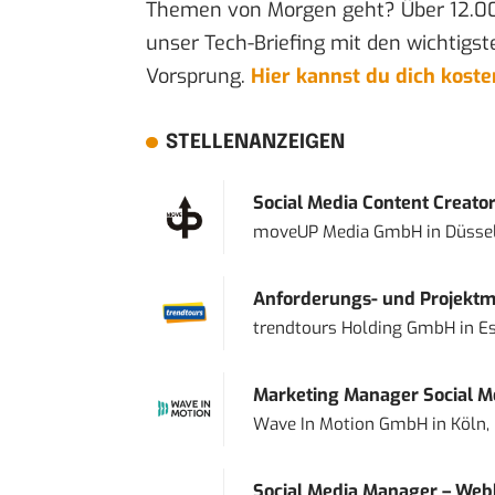
Themen von Morgen geht? Über 12.0
unser Tech-Briefing mit den wichtigst
Vorsprung.
Hier kannst du dich kost
STELLENANZEIGEN
Social Media Content Creato
moveUP Media GmbH
in
Düsse
Anforderungs- und Projektma
trendtours Holding GmbH
in
E
Marketing Manager Social Me
Wave In Motion GmbH
in
Köln,
Social Media Manager – Web