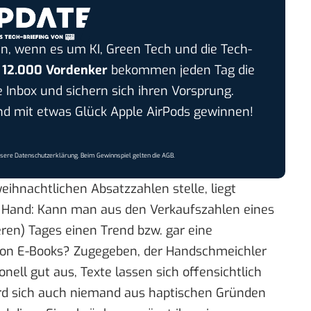
n, wenn es um KI, Green Tech und die Tech-
r
12.000 Vordenker
bekommen jeden Tag die
e Inbox und sichern sich ihren Vorsprung.
 mit etwas Glück Apple AirPods gewinnen!
nsere
Datenschutzerklärung
. Beim Gewinnspiel gelten die
AGB
.
weihnachtlichen Absatzzahlen stelle, liegt
r Hand: Kann man aus den Verkaufszahlen eines
ren) Tages einen Trend bzw. gar eine
n E-Books? Zugegeben, der Handschmeichler
ell gut aus, Texte lassen sich offensichtlich
ird sich auch niemand aus haptischen Gründen