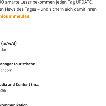
00 smarte Leser bekommen jeden Tag UPDATE,
en News des Tages – und sichern sich damit ihren
enlos anmelden.
r (m/w/d)
ldorf
nager touristische...
schborn
dia and Content (m...
 Köln
kommunikation...