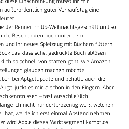
und diese Einschränkung müsst ihr mir
in außerordentlich guter Verkaufstag eine
deutet.
ihe der Renner im US-Weihnachtsgeschäft und so
sich die Beschenkten noch unter dem
 und ihr neues Spielzeug mit Büchern füttern.
Book das klassische, gedruckte Buch ablösen
irklich so schnell von statten geht, wie Amazon
teilungen
glauben machen möchte.
rüben bei
Aptgetupdate
und behalte auch die
Auge, juckt es mir ja schon in den Fingern. Aber
lischkenntnissen – fast ausschließlich
lange ich nicht hundertprozentig weiß, welchen
r hat, werde ich erst einmal Abstand nehmen.
der wird Apple dieses Marktsegment
kampflos