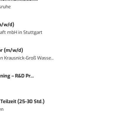
sruhe
m/w/d)
haft mbH
in
Stuttgart
or (m/w/d)
in
Krausnick-Groß Wasse...
ning – R&D Pr...
eilzeit (25-30 Std.)
en