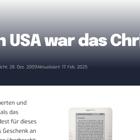
n USA war das Chr
icht: 28. Dez. 2009
Aktualisiert: 17. Feb. 2025
xperten und
als das
est für dieses
es Geschenk an