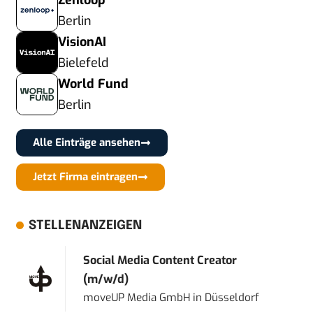
Zenloop
Berlin
VisionAI
Bielefeld
World Fund
Berlin
Alle Einträge ansehen
Jetzt Firma eintragen
STELLENANZEIGEN
Social Media Content Creator
(m/w/d)
moveUP Media GmbH
in
Düsseldorf