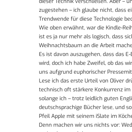
dieser Technik verschließen. Aber – 
zugestehen – ich glaube nicht, dass e
Trendwende für diese Technologie be
Wie oben erwähnt, war die Kindle-Re
ist es ja nur mehr als logisch, dass 
Weihnachtsbaum an die Arbeit machen
Es ist davon auszugehen, dass das E-
wird, doch ich habe Zweifel, ob das w
uns aufgrund
euphorischer Pressemit
Lese ich das erste Urteil von Oliver d
technisch oft stärkere Konkurrenz
im 
solange ich – trotz leidlich guten Eng
deutschsprachige Bücher lese, und so
Pfeil Apple mit seinem
iSlate
im Köche
Denn machen wir uns nichts vor: We