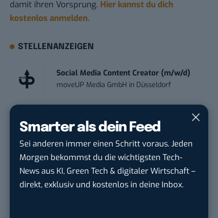
damit ihren Vorsprung.
Hier kannst du dich
kostenlos anmelden.
STELLENANZEIGEN
Social Media Content Creator (m/w/d)
moveUP Media GmbH
in
Düsseldorf
Anforderungs- und Projektmanager
Smarter als dein Feed
touristische...
trendtours Holding GmbH
in
Eschborn
Sei anderen immer einen Schritt voraus. Jeden
Morgen bekommst du die wichtigsten Tech-
IT Sales & Online Marketing Manager
News aus KI, Green Tech & digitaler Wirtschaft –
(m/w/...
direkt, exklusiv und kostenlos in deine Inbox.
Instaffo GmbH
in
Karlsruhe