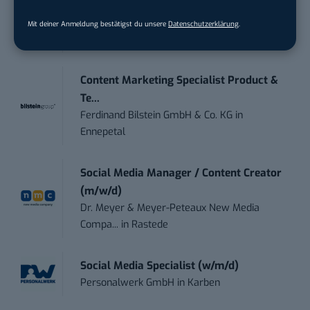
Marketing Manager – Content
Marketing /...
Mit deiner Anmeldung bestätigst du unsere
Datenschutzerklärung
.
Acura Fachklinik GmbH
in
Albstadt
Content Marketing Specialist Product &
Te...
Ferdinand Bilstein GmbH & Co. KG
in
Ennepetal
Social Media Manager / Content Creator
(m/w/d)
Dr. Meyer & Meyer-Peteaux New Media
Compa...
in
Rastede
Social Media Specialist (w/m/d)
Personalwerk GmbH
in
Karben