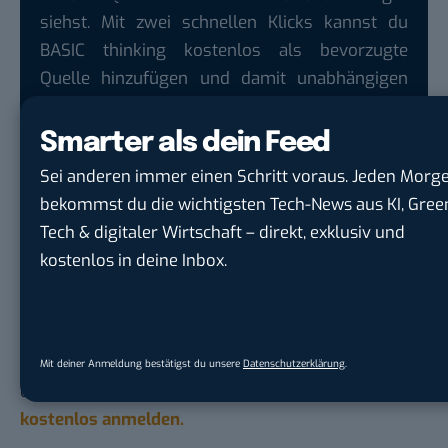
siehst. Mit zwei schnellen Klicks kannst du
BASIC thinking kostenlos als bevorzugte
Quelle hinzufügen und damit unabhängigen
Tech-Journalismus unterstützen. Vielen Dank!
Smarter als dein Feed
Hier basicthinking.de hinzufügen
Sei anderen immer einen Schritt voraus. Jeden Morg
(Marek Hoffmann)
bekommst du die wichtigsten Tech-News aus KI, Gree
Tech & digitaler Wirtschaft – direkt, exklusiv und
Du möchtest nicht abgehängt werden
, wenn es um
kostenlos in deine Inbox.
KI, Green Tech und die Tech-Themen von Morgen
geht? Über 12.000 smarte Leser bekommen jeden
Tag UPDATE, unser Tech-Briefing mit den
wichtigsten News des Tages – und sichern sich
Mit deiner Anmeldung bestätigst du unsere
Datenschutzerklärung
.
damit ihren Vorsprung.
Hier kannst du dich
kostenlos anmelden.