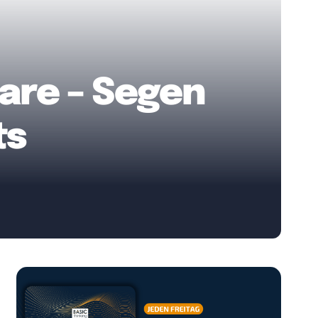
are – Segen
ts