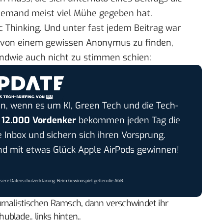
 jemand meist viel Mühe gegeben hat.
ic Thinking. Und unter fast jedem Beitrag war
von einem gewissen Anonymus zu finden,
ndwie auch nicht zu stimmen schien:
n, wenn es um KI, Green Tech und die Tech-
r
12.000 Vordenker
bekommen jeden Tag die
e Inbox und sichern sich ihren Vorsprung.
 mit etwas Glück Apple AirPods gewinnen!
nsere
Datenschutzerklärung
. Beim Gewinnspiel gelten die
AGB
.
urnalistischen Ramsch, dann verschwindet ihr
blade.. links hinten..