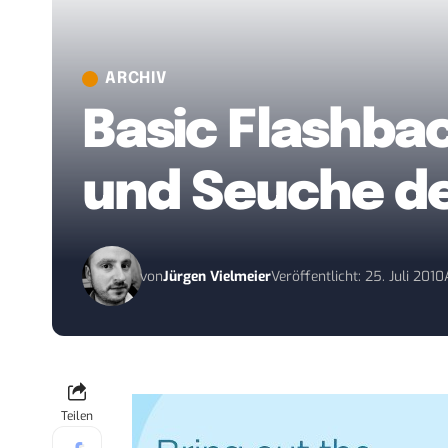
ARCHIV
Basic Flashba
und Seuche de
von
Jürgen Vielmeier
Veröffentlicht: 25. Juli 2010
Teilen