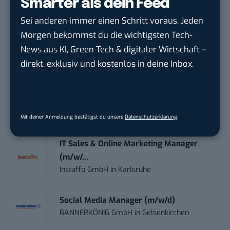
Smarter als dein Feed
Marketing Manager – Content
Sei anderen immer einen Schritt voraus. Jeden
Marketing /...
Morgen bekommst du die wichtigsten Tech-
Acura Fachklinik GmbH
in
Albstadt
News aus KI, Green Tech & digitaler Wirtschaft –
direkt, exklusiv und kostenlos in deine Inbox.
Content Marketing Specialist Product &
Te...
Ferdinand Bilstein GmbH & Co. KG
in
Ennepetal
Mit deiner Anmeldung bestätigst du unsere
Datenschutzerklärung
.
IT Sales & Online Marketing Manager
(m/w/...
Instaffo GmbH
in
Karlsruhe
Social Media Manager (m/w/d)
BANNERKÖNIG GmbH
in
Gelsenkirchen