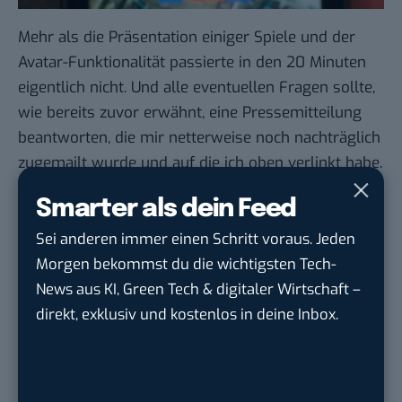
Mehr als die Präsentation einiger Spiele und der
Avatar-Funktionalität passierte in den 20 Minuten
eigentlich nicht. Und alle eventuellen Fragen sollte,
wie bereits zuvor erwähnt, eine Pressemitteilung
beantworten, die mir netterweise noch nachträglich
zugemailt wurde und auf die ich oben verlinkt habe.
Selbst zum Zeitpunkt der Markteinführung
Smarter als dein Feed
schwiegen sich die drei Microsoftler aus.
Irgendwann zur Ferienzeit, hieß es nur schwammig.
Sei anderen immer einen Schritt voraus. Jeden
Zum Schluss noch eine sehr subjektiv gefärbte
Morgen bekommst du die wichtigsten Tech-
Anmerkung: Wie wir im März dieses Jahres
News aus KI, Green Tech & digitaler Wirtschaft –
berichtet hatten, besteht Microsoft bei
direkt, exklusiv und kostenlos in deine Inbox.
den Herstellern der Mobiltelefone (neben den
beiden oben genannten sowie Asus und HTC soll
auch Dell dazu gehören, was mir neu war) auf die