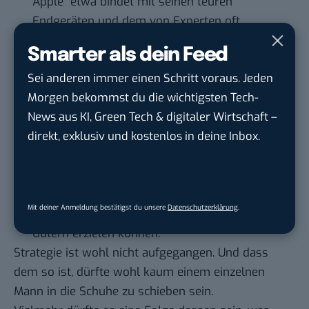
Apple etwa bindet mit seinen teuren
Endgeräten und dem von Experten oft
gelobten Ökosystem aus Hard- und
Smarter als dein Feed
Software zahlungskräftige Kunden in
Sei anderen immer einen Schritt voraus. Jeden
entwickelten Märkten wie den USA und
Morgen bekommst du die wichtigsten Tech-
Europa an sich. Nokia zielt hingegen vor
News aus KI, Green Tech & digitaler Wirtschaft –
allem auf eine Vormachtstellung in
direkt, exklusiv und kostenlos in deine Inbox.
Schwellenmärkten. In Indien und Indonesien
bieten die Finnen seit 2009 ihren Dienst
„Nokia Life Tools“ an, der etwa einfachen
Bauern auf dem Land aufzeigt, welche Preise
Mit deiner Anmeldung bestätigst du unsere
Datenschutzerklärung
.
sie auf umliegenden Märkten mit ihren
Gütern erzielen können.
Strategie ist wohl nicht aufgegangen. Und dass
dem so ist, dürfte wohl kaum einem einzelnen
Mann in die Schuhe zu schieben sein.