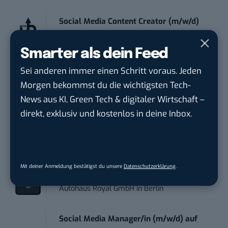
Social Media Content Creator (m/w/d)
moveUP Media GmbH
in
Düsseldorf
Smarter als dein Feed
Anforderungs- und Projektmanager
Sei anderen immer einen Schritt voraus. Jeden
touristische...
Morgen bekommst du die wichtigsten Tech-
trendtours Holding GmbH
in
Eschborn
News aus KI, Green Tech & digitaler Wirtschaft –
direkt, exklusiv und kostenlos in deine Inbox.
Communication & Social Media
Coordinator ...
Vp GmbH
in
Lehrte
Mit deiner Anmeldung bestätigst du unsere
Datenschutzerklärung
.
Social Media Manager (m/w/d)
Autohaus Royal GmbH
in
Berlin
Social Media Manager/in (m/w/d) auf