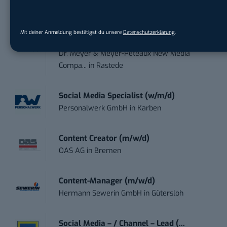
Social Media Manager / Content Creator
Mit deiner Anmeldung bestätigst du unsere
Datenschutzerklärung
.
(m/w/d)
Dr. Meyer & Meyer-Peteaux New Media
Compa...
in
Rastede
Social Media Specialist (w/m/d)
Personalwerk GmbH
in
Karben
Content Creator (m/w/d)
OAS AG
in
Bremen
Content-Manager (m/w/d)
Hermann Sewerin GmbH
in
Gütersloh
Social Media – / Channel – Lead (...