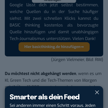
Google lässt dich jetzt selbst bestimmen,
welche Quellen du in der Suche häufiger
siehst. Mit zwei schnellen Klicks kannst du
BASIC thinking kostenlos als bevorzugte
Quelle hinzufügen und damit unabhängigen
Tech-Journalismus unterstützen. Vielen Dank!
Hier basicthinking.de hinzufügen
(Jürgen Vielmeier, Bild: RIM)
Du möchtest nicht abgehängt werden
, wenn es um
KI, Green Tech und die Tech-Themen von Morgen
geht? Über 12.000 smarte Leser bekommen jeden
Tag UPDATE, unser Tech-Briefing mit den
Smarter als dein Feed
wichtigsten News des Tages – und sichern sich
Sei anderen immer einen Schritt voraus. Jeden
damit ihren Vorsprung.
Hier kannst du dich