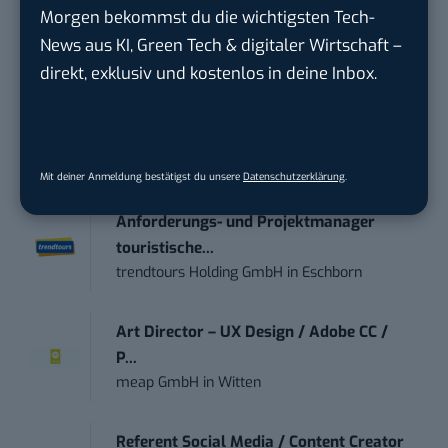
Morgen bekommst du die wichtigsten Tech-
kostenlos anmelden.
News aus KI, Green Tech & digitaler Wirtschaft –
direkt, exklusiv und kostenlos in deine Inbox.
STELLENANZEIGEN
Social Media Content Creator (m/w/d)
moveUP Media GmbH
in
Düsseldorf
Mit deiner Anmeldung bestätigst du unsere
Datenschutzerklärung
.
Anforderungs- und Projektmanager
touristische...
trendtours Holding GmbH
in
Eschborn
Art Director – UX Design / Adobe CC /
P...
meap GmbH
in
Witten
Referent Social Media / Content Creator