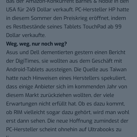
das der Amazon-Konkurrent Barnes & Noble in den
USA für 249 Dollar verkauft. PC-Hersteller HP hatte
in diesem Sommer den Preiskrieg eröffnet, indem
es Restbestände seines
Tablets TouchPad
ab 99
Dollar verkaufte.
Weg, weg, nur noch weg?
Asus und Dell dementierten
gestern einen Bericht
der DigiTimes, sie wollten aus dem Geschäft mit
Android-Tablets aussteigen. Die Quelle aus Taiwan
hatte nach Hinweisen eines Herstellers spekuliert,
dass einige Anbieter sich im kommenden Jahr
von
diesem Markt zurückziehen
wollten, der viele
Erwartungen nicht erfüllt hat. Ob es dazu kommt,
ob RIM vielleicht sogar dazu gehört, wird man wohl
erst dann sehen. Die neue Hoffnung zumindest der
PC-Hersteller scheint ohnehin
auf Ultrabooks
zu