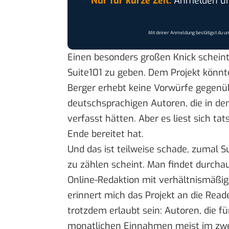
Nur für kurze Zeit:
Anmelden und
Mit deiner Anmeldung bestätigst du u
Einen besonders großen Knick scheint
Suite101 zu geben. Dem Projekt könnt
Berger erhebt keine Vorwürfe gegenü
deutschsprachigen Autoren, die in den
verfasst hätten. Aber es liest sich ta
Ende bereitet hat.
Und das ist teilweise schade, zumal 
zu zählen scheint. Man findet durchaus
Online-Redaktion mit verhältnismäß
erinnert mich das Projekt an die
Reade
trotzdem erlaubt sein: Autoren, die f
monatlichen Einnahmen meist
im
zwe