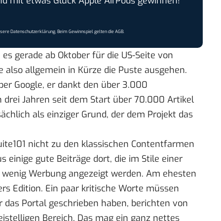
 mit etwas Glück Apple AirPods gewinnen!
nsere
Datenschutzerklärung
. Beim Gewinnspiel gelten die
AGB
.
 es gerade ab Oktober für die US-Seite von
e also allgemein in Kürze die Puste ausgehen.
ber Google, er dankt den über 3.000
 drei Jahren seit dem Start über 70.000 Artikel
tsächlich als einziger Grund, der dem Projekt das
Suite101 nicht zu den klassischen Contentfarmen
 einige gute Beiträge dort, die im Stile einer
ig wenig Werbung angezeigt werden. Am ehesten
rs Edition
. Ein paar kritische Worte müssen
ür das Portal geschrieben haben, berichten von
istelligen
Bereich
. Das mag ein ganz nettes