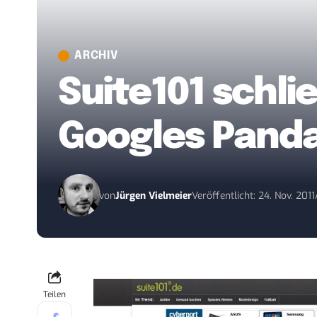
ARCHIV
Suite101 schli
Googles Panda
von
Jürgen Vielmeier
Veröffentlicht: 24. Nov. 2011
Teilen