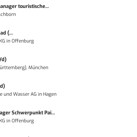
nager touristische...
schborn
d (...
 KG
in
Offenburg
/d)
ürttemberg), München
d)
ie und Wasser AG
in
Hagen
ger Schwerpunkt Pai...
 KG
in
Offenburg