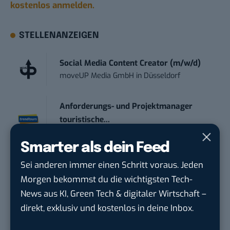
kostenlos anmelden.
STELLENANZEIGEN
Social Media Content Creator (m/w/d)
moveUP Media GmbH
in
Düsseldorf
Anforderungs- und Projektmanager
touristische...
trendtours Holding GmbH
in
Eschborn
Smarter als dein Feed
IT Sales & Online Marketing Manager
Sei anderen immer einen Schritt voraus. Jeden
(m/w/...
Morgen bekommst du die wichtigsten Tech-
Instaffo GmbH
in
Karlsruhe
News aus KI, Green Tech & digitaler Wirtschaft –
direkt, exklusiv und kostenlos in deine Inbox.
Marketing Manager – Content