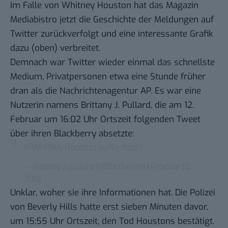
Im Falle von Whitney Houston hat das
Magazin
Mediabistro
jetzt die Geschichte der Meldungen auf
Twitter zurückverfolgt und eine interessante Grafik
dazu (oben) verbreitet.
Demnach war Twitter wieder einmal das schnellste
Medium, Privatpersonen etwa eine Stunde früher
dran als die Nachrichtenagentur AP. Es war eine
Nutzerin namens
Brittany J. Pullard
, die am 12.
Februar um 16:02 Uhr Ortszeit folgenden Tweet
über ihren
Blackberry
absetzte:
Is Whitney Houston really dead?
— Brittany J pullard (@BarBeeBritt)
Februar 12,
2012
Unklar, woher sie ihre Informationen hat. Die Polizei
von Beverly Hills hatte erst sieben Minuten davor,
um 15:55 Uhr Ortszeit, den Tod Houstons bestätigt.