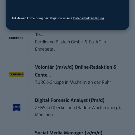
Marketing /...
Acura Fachklinik GmbH
in
Albstadt
Mit deiner Anmeldung bestätigst du unsere
Datenschutzerklärung
.
Content Marketing Specialist Product &
Te...
Ferdinand Bilstein GmbH & Co. KG
in
Ennepetal
Volontär (m/w/d) Online-Redaktion &
Conte...
TURCK-Gruppe
in
Mülheim an der Ruhr
Digital Forensic Analyst (f/m/d)
ZEISS
in
Oberkochen (Baden-Württemberg),
München
Social Media Manager (w/m/d)