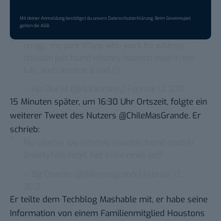
Mit deiner Anmeldung bestätigst du unsere
Datenschutzerklärung
. Beim Gewinnspiel
gelten die
AGB
.
omgg , my aunt tiffany who work for whitney
houston just found whitney houston dead in the
tub . such ashame & sad 🙁
— Aja Dior M. (@AjaDiorNavy)
Februar 12, 2012
15 Minuten später, um 16:30 Uhr Ortszeit, folgte ein
weiterer Tweet des Nutzers @ChileMasGrande. Er
schrieb:
My sources say Whitney Houston found dead in
Beverly hills hotel.. Not in the news yet!!
— Big Chorizo (@chilemasgrande)
Februar 12,
2012
Er teilte dem Techblog Mashable mit, er habe seine
Information
von einem Familienmitglied Houstons