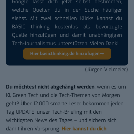
Google lässt dich jetzt selbst bestimmen,
welche Quellen du in der Suche häufiger
siehst. Mit zwei schnellen Klicks kannst du
BASIC thinking kostenlos als bevorzugte
Quelle hinzufügen und damit unabhängigen
Tech-Journalismus unterstützen. Vielen Dank!
Hier basicthinking.de hinzufügen
(Jürgen Vielmeier)
Du möchtest nicht abgehängt werden
, wenn es um
KI, Green Tech und die Tech-Themen von Morgen
geht? Über 12.000 smarte Leser bekommen jeden
Tag UPDATE, unser Tech-Briefing mit den
wichtigsten News des Tages – und sichern sich
damit ihren Vorsprung.
Hier kannst du dich