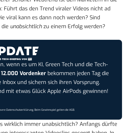
 Führt das den Trend viraler Videos nicht ad
e viral kann es dann noch werden? Sind
, die
unabsichtlich
zu einem Erfolg werden?
n, wenn es um KI, Green Tech und die Tech-
r
12.000 Vordenker
bekommen jeden Tag die
e Inbox und sichern sich ihren Vorsprung.
 mit etwas Glück Apple AirPods gewinnen!
nsere
Datenschutzerklärung
. Beim Gewinnspiel gelten die
AGB
.
as wirklich immer unabsichtlich? Anfangs dürfte
von interessanten Videoclips gesorgt haben. In