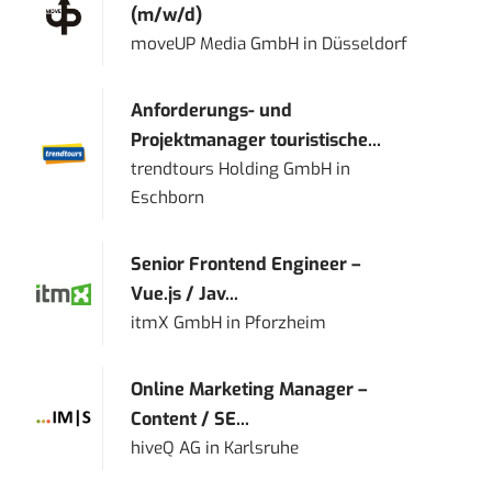
(m/w/d)
moveUP Media GmbH
in
Düsseldorf
Anforderungs- und
Projektmanager touristische...
trendtours Holding GmbH
in
Eschborn
Senior Frontend Engineer –
Vue.js / Jav...
itmX GmbH
in
Pforzheim
Online Marketing Manager –
Content / SE...
hiveQ AG
in
Karlsruhe