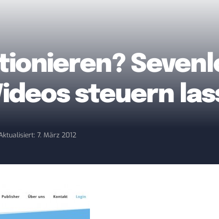
tionieren? Sevenlo
 Videos steuern la
Aktualisiert: 7. März 2012