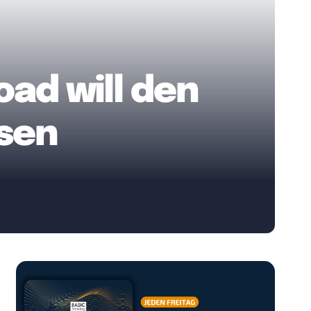
ad will den
ssen