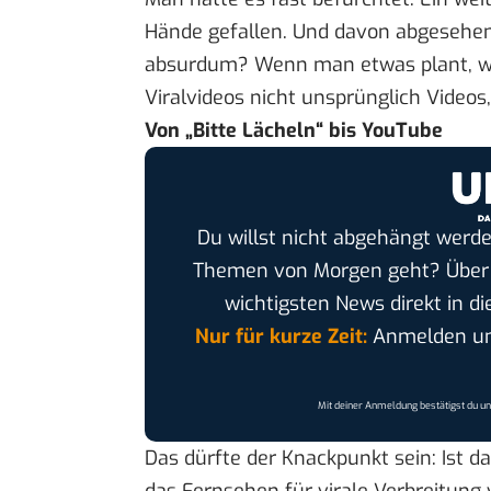
Hände gefallen. Und davon abgesehen:
absurdum? Wenn man etwas plant, wi
Viralvideos nicht unsprünglich Videos
Von „Bitte Lächeln“ bis YouTube
Du willst nicht abgehängt werde
Themen von Morgen geht? Übe
wichtigsten News direkt in di
Nur für kurze Zeit:
Anmelden und
Mit deiner Anmeldung bestätigst du u
Das dürfte der Knackpunkt sein: Ist d
das Fernsehen für virale Verbreitung 