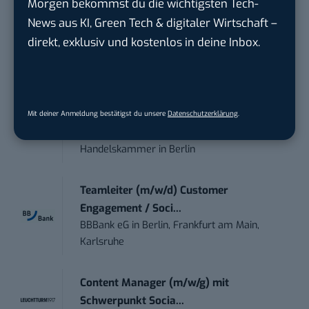
Morgen bekommst du die wichtigsten Tech-
News aus KI, Green Tech & digitaler Wirtschaft –
Senior ASIC Digital Lead – ATPG & M...
direkt, exklusiv und kostenlos in deine Inbox.
Bosch Gruppe
in
Reutlingen
Volontärin / Volontär für
Mit deiner Anmeldung bestätigst du unsere
Datenschutzerklärung
.
Kommunikation mit d...
DIHK | Deutsche Industrie- und
Handelskammer
in
Berlin
Teamleiter (m/w/d) Customer
Engagement / Soci...
BBBank eG
in
Berlin, Frankfurt am Main,
Karlsruhe
Content Manager (m/w/g) mit
Schwerpunkt Socia...