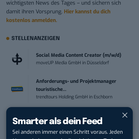
wichtigsten News des Tages – und sichern sich
damit ihren Vorsprung.
Hier kannst du dich
kostenlos anmelden.
STELLENANZEIGEN
Social Media Content Creator (m/w/d)
moveUP Media GmbH
in
Düsseldorf
Anforderungs- und Projektmanager
touristische...
trendtours Holding GmbH
in
Eschborn
Mitarbeiter (m/w/d) Customer
Smarter als dein Feed
Engagement / Soc...
BBBank eG
in
Berlin, Frankfurt am Main,
Sei anderen immer einen Schritt voraus. Jeden
Karlsruhe