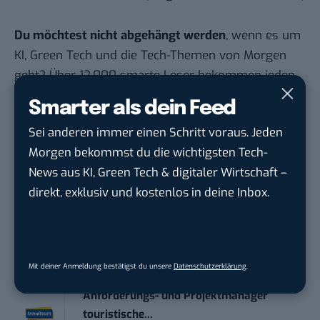
Du möchtest nicht abgehängt werden
, wenn es um
KI, Green Tech und die Tech-Themen von Morgen
geht? Über 12.000 smarte Leser bekommen jeden
Tag UPDATE, unser Tech-Briefing mit den
Smarter als dein Feed
wichtigsten News des Tages – und sichern sich
Sei anderen immer einen Schritt voraus. Jeden
damit ihren Vorsprung.
Hier kannst du dich
Morgen bekommst du die wichtigsten Tech-
kostenlos anmelden.
News aus KI, Green Tech & digitaler Wirtschaft –
direkt, exklusiv und kostenlos in deine Inbox.
STELLENANZEIGEN
Social Media Content Creator (m/w/d)
moveUP Media GmbH
in
Düsseldorf
Mit deiner Anmeldung bestätigst du unsere
Datenschutzerklärung
.
Anforderungs- und Projektmanager
touristische...