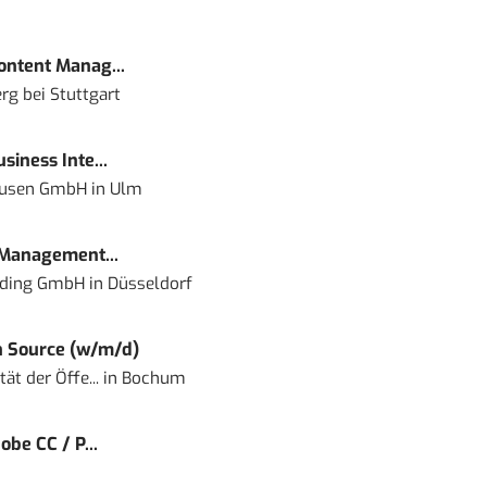
Content Manag...
rg bei Stuttgart
siness Inte...
ausen GmbH
in
Ulm
 Management...
lding GmbH
in
Düsseldorf
 Source (w/m/d)
ät der Öffe...
in
Bochum
obe CC / P...