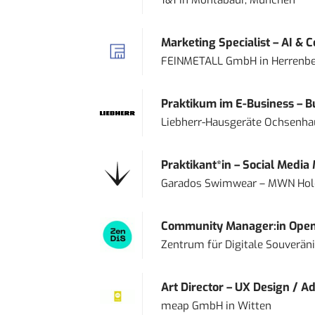
Marketing Specialist – AI & 
FEINMETALL GmbH
in
Herrenbe
Praktikum im E-Business – Bu
Liebherr-Hausgeräte Ochsenh
Praktikant*in – Social Media
Garados Swimwear – MWN Ho
Community Manager:in Open
Zentrum für Digitale Souveränit
Art Director – UX Design / Ad
meap GmbH
in
Witten