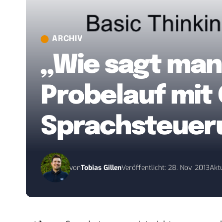
ARCHIV
„Wie sagt man
Probelauf mit
Sprachsteuer
von
Tobias Gillen
Veröffentlicht: 28. Nov. 2013
Aktu