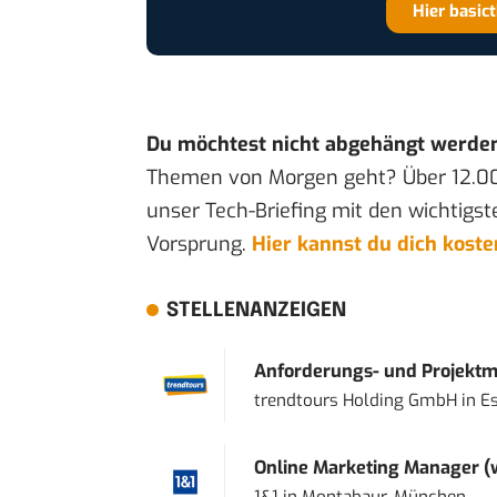
Hier basic
Du möchtest nicht abgehängt werde
Themen von Morgen geht? Über 12.0
unser Tech-Briefing mit den wichtigst
Vorsprung.
Hier kannst du dich kost
STELLENANZEIGEN
Anforderungs- und Projektma
trendtours Holding GmbH
in
E
Online Marketing Manager 
1&1
in
Montabaur, München