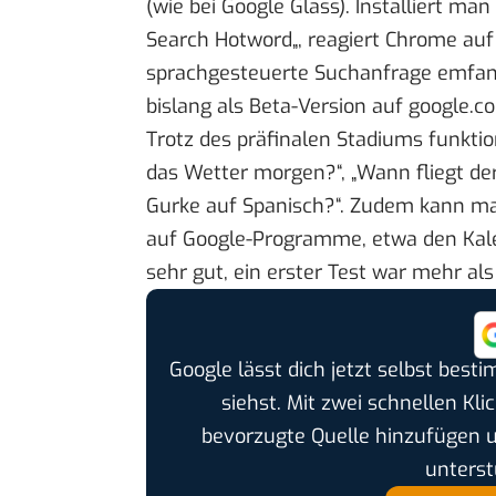
(wie bei Google Glass). Installiert m
Search Hotword
„, reagiert Chrome auf
sprachgesteuerte Suchanfrage emfangs
bislang als Beta-Version auf google.c
Trotz des präfinalen Stadiums funkti
das Wetter morgen?“, „Wann fliegt de
Gurke auf Spanisch
?“. Zudem kann ma
auf Google-Programme, etwa den Kale
sehr gut, ein erster Test war mehr als
Google lässt dich jetzt selbst bes
siehst. Mit zwei schnellen Kli
bevorzugte Quelle hinzufügen 
unterst