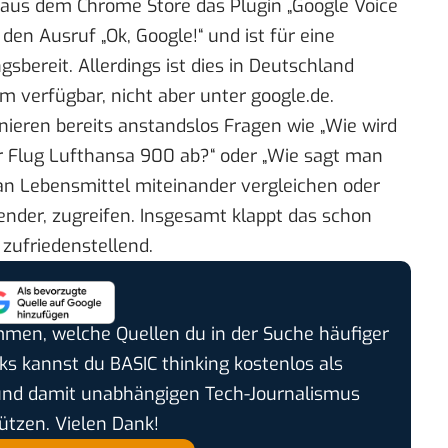
an aus dem Chrome Store das Plugin „
Google Voice
 den Ausruf „Ok, Google!“ und ist für eine
bereit. Allerdings ist dies in Deutschland
om verfügbar, nicht aber unter google.de.
onieren bereits anstandslos
Fragen wie
„Wie wird
r Flug Lufthansa 900 ab?“ oder „
Wie sagt man
n Lebensmittel miteinander vergleichen oder
nder, zugreifen. Insgesamt klappt das schon
 zufriedenstellend.
timmen, welche Quellen du in der Suche häufiger
cks kannst du BASIC thinking kostenlos als
und damit unabhängigen Tech-Journalismus
ützen. Vielen Dank!