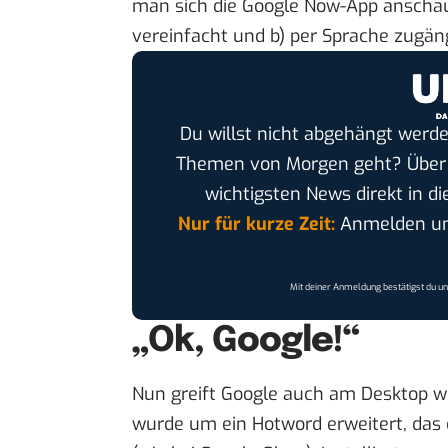
man sich die Google Now-App anschau
vereinfacht und b) per Sprache zugän
Du willst nicht abgehängt werde
Themen von Morgen geht? Übe
wichtigsten News direkt in di
Nur für kurze Zeit:
Anmelden und
Mit deiner Anmeldung bestätigst du u
„Ok, Google!“
Nun greift Google auch am Desktop w
wurde um ein Hotword erweitert, das