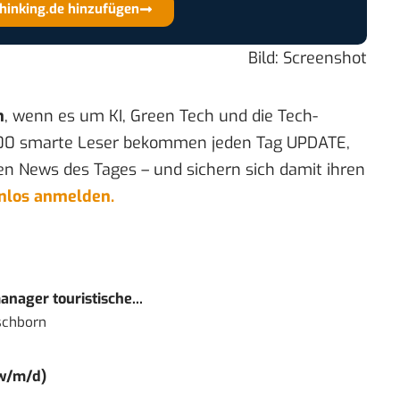
thinking.de hinzufügen
Bild: Screenshot
n
, wenn es um KI, Green Tech und die Tech-
00 smarte Leser bekommen jeden Tag UPDATE,
en News des Tages – und sichern sich damit ihren
enlos anmelden.
nager touristische...
schborn
(w/m/d)