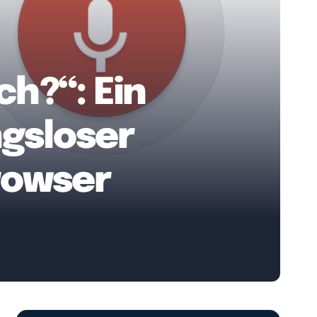
h?“: Ein
ngsloser
rowser