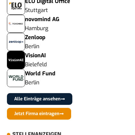
ELO Digital Office
Stuttgart
novomind AG
Hamburg
Zenloop
Berlin
VisionAI
Bielefeld
World Fund
Berlin
Alle Einträge ansehen
Jetzt Firma eintragen
STELLENANZEIGEN