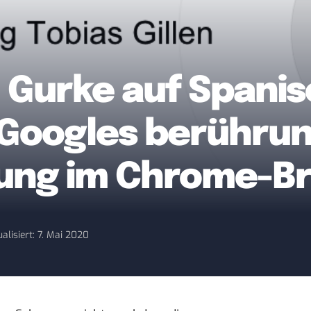
 Gurke auf Spanisc
 Googles berühru
ung im Chrome-B
alisiert: 7. Mai 2020