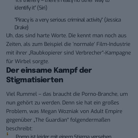
“It’s thiefery – there’s really no other way to
identify it” (Siri)
“Piracy is a very serious criminal activity“ (Jessica
Drake)
Uh, das sind harte Worte. Die kennt man noch aus
Zeiten, als zum Beispiel die ’normale‘ Film-Industrie
mit ihrer
„Raubkopierer sind Verbrecher“-Kampagne
für Wirbel sorgte.
Der einsame Kampf der
Stigmatisierten
Viel Rummel – das braucht die Porno-Branche, um
nun gehört zu werden. Denn sie hat ein großes
Problem, was Megan Wozniak von Adult Empire
gegenüber „The Guardian“
folgendermaßen
beschreibt:
„Porno ist leider mit einem Stigma versehen.