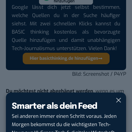
Google lässt dich jetzt selbst bestimmen,
welche Quellen du in der Suche häufiger
siehst. Mit zwei schnellen Klicks kannst du
BASIC thinking kostenlos als bevorzugte
Quelle hinzufügen und damit unabhängigen
Tech-Journalismus unterstützen. Vielen Dank!
Hier basicthinking.de hinzufügen
Bild: Screenshot / P4YP
Du möchtest nicht abgehängt werden
, wenn es um
KI, Green Tech und die Tech-Themen von Morgen
Smarter als dein Feed
geht? Über 12.000 smarte Leser bekommen jeden
Tag UPDATE, unser Tech-Briefing mit den
Sei anderen immer einen Schritt voraus. Jeden
wichtigsten News des Tages – und sichern sich
Morgen bekommst du die wichtigsten Tech-