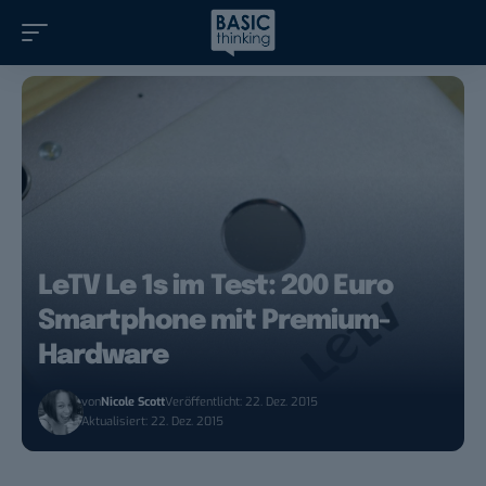
LeTV Le 1s im Test: 200 Euro
Smartphone mit Premium-
Hardware
von
Nicole Scott
Veröffentlicht: 22. Dez. 2015
Aktualisiert: 22. Dez. 2015