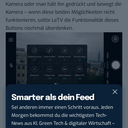
Kamera oder man hält ihn gedrückt und bewegt die
Kamera – wenn diese beiden Möglichkeiten nicht
funktionieren, sollte LeTV die Funktionalität dieses
Buttons nochmal überdenken.
Smarter als dein Feed
Die Kamera-UI ist recht schlicht gestaltet und bietet
Sei anderen immer einen Schritt voraus. Jeden
Einiges an Funktionen wie einen Timer,
Morgen bekommst du die wichtigsten Tech-
Weißabgleich, ISO, Sprachsteuerung und Belichtung.
News aus KI, Green Tech & digitaler Wirtschaft –