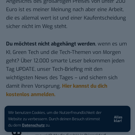
Angesichts des großartigen Preises von unter 200
Euro ist es meiner Meinung nach aber eine Arbeit,
die es allemal wert ist und einer Kaufentscheidung
sicher nicht im Weg steht.
Du möchtest nicht abgehängt werden
, wenn es um
KI, Green Tech und die Tech-Themen von Morgen
geht? Über 12.000 smarte Leser bekommen jeden
Tag UPDATE, unser Tech-Briefing mit den
wichtigsten News des Tages – und sichern sich
damit ihren Vorsprung.
Hier kannst du dich
kostenlos anmelden.
STELLENANZEIGEN
Wir benutzen Cookies, um die Nutzerfreundlichkeit der
Alles
Website zu verbessern. Durch deinen Besuch stimmst
klar!
du dem
Datenschutz
zu.
Social Media Content Creator (m/w/d)