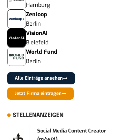
Hamburg
Zenloop
Berlin
VisionAI
Bielefeld
World Fund
Berlin
Alle Einträge ansehen
Jetzt Firma eintragen
STELLENANZEIGEN
Social Media Content Creator
(m/w/d)