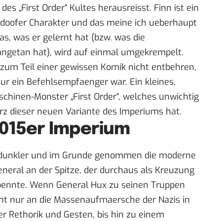
es „First Order“ Kultes herausreisst. Finn ist ein
udoofer Charakter und das meine ich ueberhaupt
das, was er gelernt hat (bzw. was die
angetan hat), wird auf einmal umgekrempelt.
 zum Teil einer gewissen Komik nicht entbehren,
nur ein Befehlsempfaenger war. Ein kleines,
hinen-Monster „First Order“, welches unwichtig
urz dieser neuen Variante des Imperiums hat.
2015er Imperium
er, dunkler und im Grunde genommen die moderne
neral an der Spitze, der durchaus als Kreuzung
oennte. Wenn General Hux zu seinen Truppen
icht nur an die Massenaufmaersche der Nazis in
r Rethorik und Gesten, bis hin zu einem