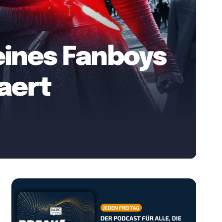
 eines Fanboys
laert