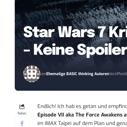
Star Wars 7 Kr
– Keine Spoiler
von
Ehemalige BASIC thinking Autoren
Veröffentl
Endlich! Ich hab es getan und empfin
Teilen
Episode VII aka The Force Awakens 
im IMAX Taipei auf dem Plan und gena