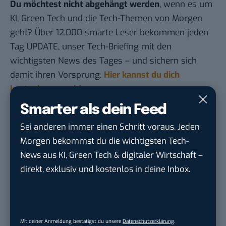
Du möchtest nicht abgehängt werden
, wenn es um
KI, Green Tech und die Tech-Themen von Morgen
geht? Über 12.000 smarte Leser bekommen jeden
Tag UPDATE, unser Tech-Briefing mit den
wichtigsten News des Tages – und sichern sich
damit ihren Vorsprung.
Hier kannst du dich
kostenlos anmelden.
Smarter als dein Feed
STELLENANZEIGEN
Sei anderen immer einen Schritt voraus. Jeden
Morgen bekommst du die wichtigsten Tech-
Social Media Content Creator (m/w/d)
News aus KI, Green Tech & digitaler Wirtschaft –
moveUP Media GmbH
in
Düsseldorf
direkt, exklusiv und kostenlos in deine Inbox.
Anforderungs- und Projektmanager
touristische...
trendtours Holding GmbH
in
Eschborn
Mit deiner Anmeldung bestätigst du unsere
Datenschutzerklärung
.